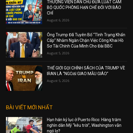
THƯỢNG VIỆN DÂN CHỦ ĐƯA LUẬT CẤM
BỘ QUỐC PHÒNG HẠN CHẾ ĐỐI VỚI BÁO
CHÍ
August 6, 2026
Ông Trump Đã Tuyên Bố “Tình Trạng Khẩn
Cấp” Nhằm Ngăn Chặn Việc Công Khai Hồ
Sơ Tài Chính Của Mình Cho Đài BBC
August 5, 2026
THẾ GIỚI GỌI CHÍNH SÁCH CỦA TRUMP VỀ
IRAN LÀ “NGOẠI GIAO MẪU GIÁO”
August 5, 2026
BÀI VIẾT MỚI NHẤT
Hạn hán kỷ lục ở Puerto Rico: Hàng trăm
nghìn dân Mỹ “kêu trời”, Washington vẫn
ngó lơ?