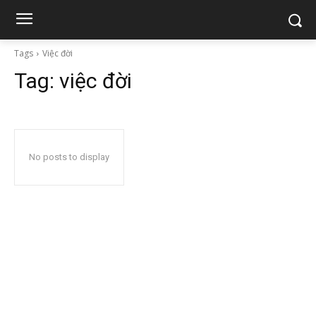
Tags
Việc đời
Tag:
việc đời
No posts to display