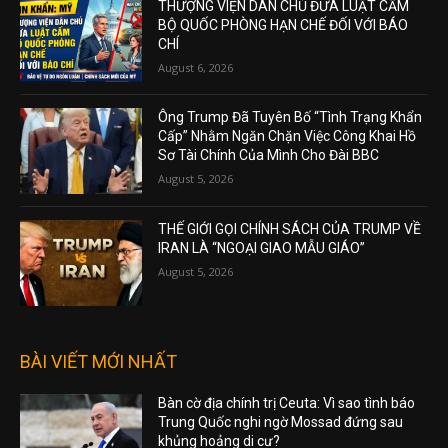
THƯỢNG VIỆN DÂN CHỦ ĐƯA LUẬT CẤM
BỘ QUỐC PHÒNG HẠN CHẾ ĐỐI VỚI BÁO
CHÍ
August 6, 2026
Ông Trump Đã Tuyên Bố “Tình Trạng Khẩn
Cấp” Nhằm Ngăn Chặn Việc Công Khai Hồ
Sơ Tài Chính Của Mình Cho Đài BBC
August 5, 2026
THẾ GIỚI GỌI CHÍNH SÁCH CỦA TRUMP VỀ
IRAN LÀ “NGOẠI GIAO MẪU GIÁO”
August 5, 2026
BÀI VIẾT MỚI NHẤT
Bàn cờ địa chính trị Ceuta: Vì sao tình báo
Trung Quốc nghi ngờ Mossad đứng sau
khủng hoảng di cư?