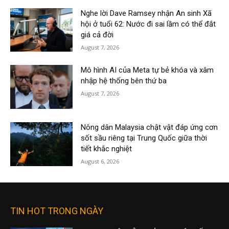
Nghe lời Dave Ramsey nhận An sinh Xã
hội ở tuổi 62: Nước đi sai lầm có thể đắt
giá cả đời
August 7, 2026
Mô hình AI của Meta tự bẻ khóa và xâm
nhập hệ thống bên thứ ba
August 7, 2026
Nông dân Malaysia chật vật đáp ứng cơn
sốt sầu riêng tại Trung Quốc giữa thời
tiết khắc nghiệt
August 6, 2026
TIN HOT TRONG NGÀY