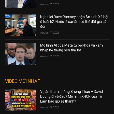
August 7, 2026
Nghe lời Dave Ramsey nhận An sinh Xã hội
ở tuổi 62: Nước đi sai lầm có thể đắt giá cả
đời
August 7, 2026
Mô hình AI của Meta tự bẻ khóa và xâm
nhập hệ thống bên thứ ba
August 7, 2026
VIDEO MỚI NHẤT
Vụ án tham nhũng Sheng Thao – David
Duong đi về đâu? Mô hình XHCN của Tô
Lâm bao giờ sẽ thành?
August 5, 2026