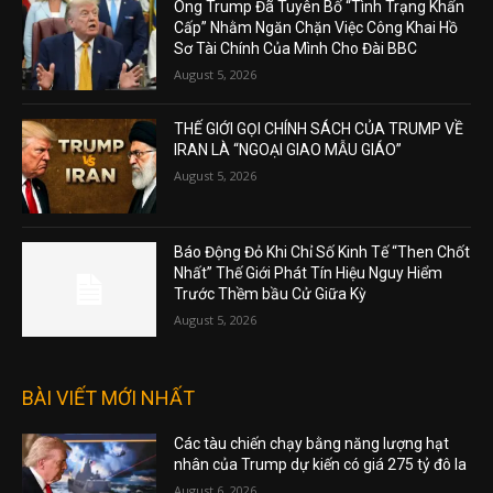
Ông Trump Đã Tuyên Bố “Tình Trạng Khẩn
Cấp” Nhằm Ngăn Chặn Việc Công Khai Hồ
Sơ Tài Chính Của Mình Cho Đài BBC
August 5, 2026
THẾ GIỚI GỌI CHÍNH SÁCH CỦA TRUMP VỀ
IRAN LÀ “NGOẠI GIAO MẪU GIÁO”
August 5, 2026
Báo Động Đỏ Khi Chỉ Số Kinh Tế “Then Chốt
Nhất” Thế Giới Phát Tín Hiệu Nguy Hiểm
Trước Thềm bầu Cử Giữa Kỳ
August 5, 2026
BÀI VIẾT MỚI NHẤT
Các tàu chiến chạy bằng năng lượng hạt
nhân của Trump dự kiến có giá 275 tỷ đô la
August 6, 2026