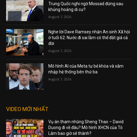
Trung Quốc nghi ngờ Mossad đứng sau
khủng hoảng di cư?
August 7, 2026
Nghe lời Dave Ramsey nhận An sinh Xã hội
ở tuổi 62: Nước đi sai lầm có thể đắt giá cả
đời
August 7, 2026
Mô hình AI của Meta tự bẻ khóa và xâm
nhập hệ thống bên thứ ba
August 7, 2026
VIDEO MỚI NHẤT
Vụ án tham nhũng Sheng Thao – David
Duong đi về đâu? Mô hình XHCN của Tô
Lâm bao giờ sẽ thành?