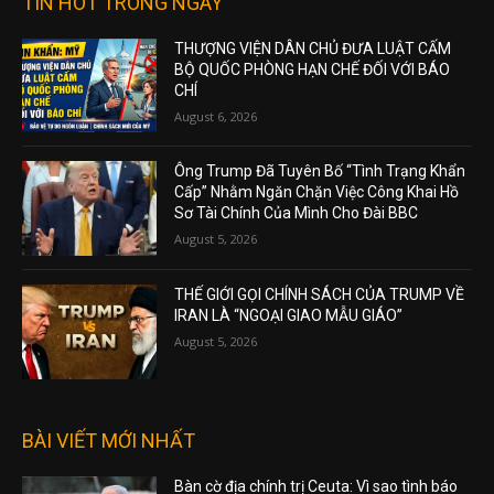
TIN HOT TRONG NGÀY
THƯỢNG VIỆN DÂN CHỦ ĐƯA LUẬT CẤM
BỘ QUỐC PHÒNG HẠN CHẾ ĐỐI VỚI BÁO
CHÍ
August 6, 2026
Ông Trump Đã Tuyên Bố “Tình Trạng Khẩn
Cấp” Nhằm Ngăn Chặn Việc Công Khai Hồ
Sơ Tài Chính Của Mình Cho Đài BBC
August 5, 2026
THẾ GIỚI GỌI CHÍNH SÁCH CỦA TRUMP VỀ
IRAN LÀ “NGOẠI GIAO MẪU GIÁO”
August 5, 2026
BÀI VIẾT MỚI NHẤT
Bàn cờ địa chính trị Ceuta: Vì sao tình báo