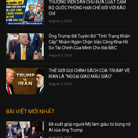
THƯỢNG VIỆN DÂN CHỦ ĐƯA LUẬT CẤM
BỘ QUỐC PHÒNG HẠN CHẾ ĐỐI VỚI BÁO
CHÍ
August 6, 2026
Ông Trump Đã Tuyên Bố “Tình Trạng Khẩn
Cấp” Nhằm Ngăn Chặn Việc Công Khai Hồ
Sơ Tài Chính Của Mình Cho Đài BBC
August 5, 2026
THẾ GIỚI GỌI CHÍNH SÁCH CỦA TRUMP VỀ
IRAN LÀ “NGOẠI GIAO MẪU GIÁO”
August 5, 2026
BÀI VIẾT MỚI NHẤT
Đề xuất giúp người Mỹ làm giàu từ bùng nổ
AI của ông Trump
August 8, 2026