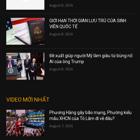
August 8, 2026
GIỚI HẠN THỜI GIAN LƯU TRÚ CỦA SINH
VIÊN QUỐC TẾ
August 8, 2026
Đề xuất giúp người Mỹ làm giàu từ bùng nổ
AI của ông Trump
August 8, 2026
VIDEO MỚI NHẤT
Phương Hằng gây bão mạng, Phường kiểu
mẫu XHCN của Tô Lâm đi về đâu?
August 7, 2026