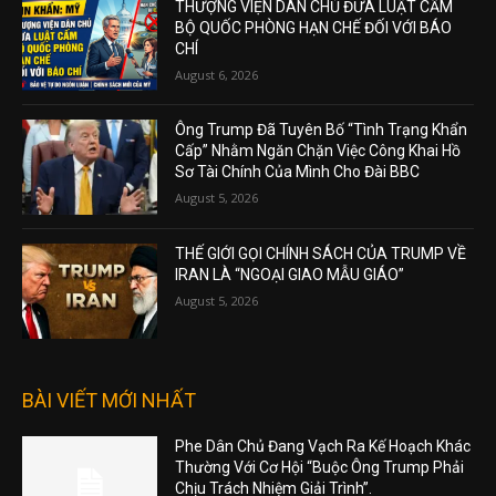
THƯỢNG VIỆN DÂN CHỦ ĐƯA LUẬT CẤM
BỘ QUỐC PHÒNG HẠN CHẾ ĐỐI VỚI BÁO
CHÍ
August 6, 2026
Ông Trump Đã Tuyên Bố “Tình Trạng Khẩn
Cấp” Nhằm Ngăn Chặn Việc Công Khai Hồ
Sơ Tài Chính Của Mình Cho Đài BBC
August 5, 2026
THẾ GIỚI GỌI CHÍNH SÁCH CỦA TRUMP VỀ
IRAN LÀ “NGOẠI GIAO MẪU GIÁO”
August 5, 2026
BÀI VIẾT MỚI NHẤT
Phe Dân Chủ Đang Vạch Ra Kế Hoạch Khác
Thường Với Cơ Hội “Buộc Ông Trump Phải
Chịu Trách Nhiệm Giải Trình”.