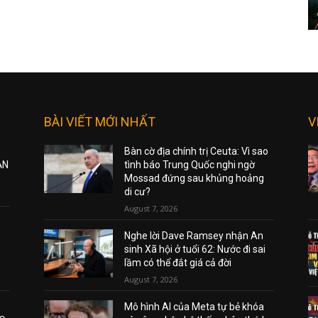
BÀI VIẾT MỚI NHẤT
V
Bàn cờ địa chính trị Ceuta: Vì sao
ẠN
tình báo Trung Quốc nghi ngờ
Mossad đứng sau khủng hoảng
di cư?
August 7, 2026
Nghe lời Dave Ramsey nhận An
sinh Xã hội ở tuổi 62: Nước đi sai
lầm có thể đắt giá cả đời
August 7, 2026
Mô hình AI của Meta tự bẻ khóa