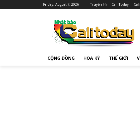
Friday, August 7, 2026
Truyền Hình Cali Today
Cal
CỘNG ĐỒNG
HOA KỲ
THẾ GIỚI
V