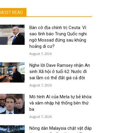
MOST READ
Bàn cờ địa chính trị Ceuta: Vì
sao tình báo Trung Quốc nghi
ngờ Mossad đứng sau khủng
hoảng di cư?
August 7, 2026
Nghe lời Dave Ramsey nhận An
sinh Xã hội ở tuổi 62: Nước đi
sai lầm có thể đắt giá cả đời
August 7, 2026
Mô hình AI của Meta tự bẻ khóa
và xâm nhập hệ thống bên thứ
ba
August 7, 2026
Nông dân Malaysia chật vật đáp