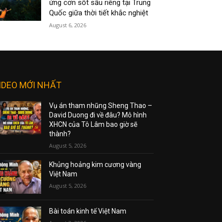
ứng cơn sốt sầu riêng tại Trung
Quốc giữa thời tiết khắc nghiệt
August 6, 2026
IDEO MỚI NHẤT
Vụ án tham nhũng Sheng Thao –
David Duong đi về đâu? Mô hình
XHCN của Tô Lâm bao giờ sẽ
thành?
August 5, 2026
Khủng hoảng kim cương vàng
Việt Nam
August 5, 2026
Bài toán kinh tế Việt Nam