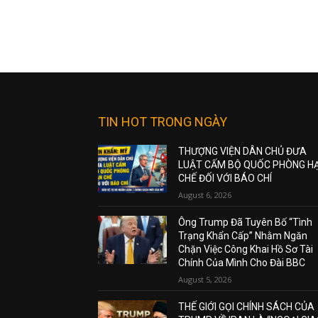
TIN HOT TRONG NGÀY
THƯỢNG VIỆN DÂN CHỦ ĐƯA
LUẬT CẤM BỘ QUỐC PHÒNG H
CHẾ ĐỐI VỚI BÁO CHÍ
August 6, 2026
Ông Trump Đã Tuyên Bố “Tình
Trạng Khẩn Cấp” Nhằm Ngăn
Chặn Việc Công Khai Hồ Sơ Tài
Chính Của Mình Cho Đài BBC
August 5, 2026
THẾ GIỚI GỌI CHÍNH SÁCH CỦA