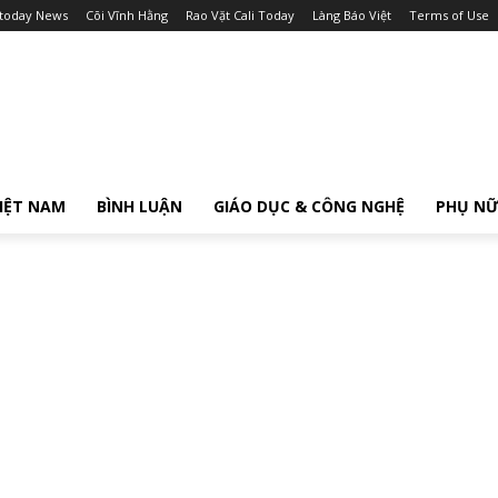
itoday News
Cõi Vĩnh Hằng
Rao Vặt Cali Today
Làng Báo Việt
Terms of Use
IỆT NAM
BÌNH LUẬN
GIÁO DỤC & CÔNG NGHỆ
PHỤ N