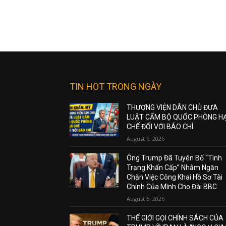
TIN HOT TRONG NGÀY
THƯỢNG VIỆN DÂN CHỦ ĐƯA
LUẬT CẤM BỘ QUỐC PHÒNG H
CHẾ ĐỐI VỚI BÁO CHÍ
August 6, 2026
Ông Trump Đã Tuyên Bố “Tình
Trạng Khẩn Cấp” Nhằm Ngăn
Chặn Việc Công Khai Hồ Sơ Tài
Chính Của Mình Cho Đài BBC
August 5, 2026
THẾ GIỚI GỌI CHÍNH SÁCH CỦA