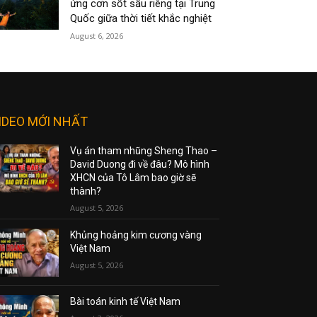
ứng cơn sốt sầu riêng tại Trung
Quốc giữa thời tiết khắc nghiệt
August 6, 2026
IDEO MỚI NHẤT
Vụ án tham nhũng Sheng Thao –
David Duong đi về đâu? Mô hình
XHCN của Tô Lâm bao giờ sẽ
thành?
August 5, 2026
Khủng hoảng kim cương vàng
Việt Nam
August 5, 2026
Bài toán kinh tế Việt Nam