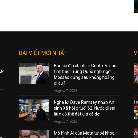
BÀI VIẾT MỚI NHẤT
V
Bàn cờ địa chính trị Ceuta: Vì sao
ẠN
tình báo Trung Quốc nghi ngờ
Mossad đứng sau khủng hoảng
di cư?
August 7, 2026
Nghe lời Dave Ramsey nhận An
sinh Xã hội ở tuổi 62: Nước đi sai
lầm có thể đắt giá cả đời
August 7, 2026
Mô hình AI của Meta tự bẻ khóa