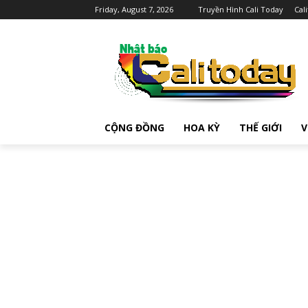
Friday, August 7, 2026
Truyền Hình Cali Today
Cal
CỘNG ĐỒNG
HOA KỲ
THẾ GIỚI
V