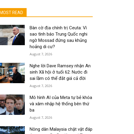
MOST READ
Bàn cờ địa chính trị Ceuta: Vì
sao tình báo Trung Quốc nghi
ngờ Mossad đứng sau khủng
hoảng di cư?
August 7, 2026
Nghe lời Dave Ramsey nhận An
sinh Xã hội ở tuổi 62: Nước đi
sai lầm có thể đắt giá cả đời
August 7, 2026
Mô hình AI của Meta tự bẻ khóa
và xâm nhập hệ thống bên thứ
ba
August 7, 2026
Nông dân Malaysia chật vật đáp