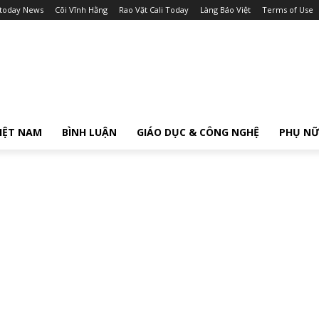
itoday News
Cõi Vĩnh Hằng
Rao Vặt Cali Today
Làng Báo Việt
Terms of Use
IỆT NAM
BÌNH LUẬN
GIÁO DỤC & CÔNG NGHỆ
PHỤ N