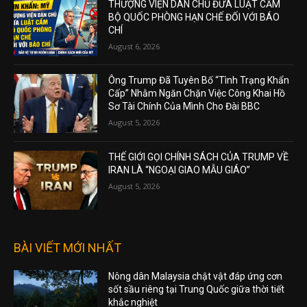
THƯỢNG VIỆN DÂN CHỦ ĐƯA LUẬT CẤM
BỘ QUỐC PHÒNG HẠN CHẾ ĐỐI VỚI BÁO
CHÍ
August 6, 2026
Ông Trump Đã Tuyên Bố “Tình Trạng Khẩn
Cấp” Nhằm Ngăn Chặn Việc Công Khai Hồ
Sơ Tài Chính Của Mình Cho Đài BBC
August 5, 2026
THẾ GIỚI GỌI CHÍNH SÁCH CỦA TRUMP VỀ
IRAN LÀ “NGOẠI GIAO MẪU GIÁO”
August 5, 2026
BÀI VIẾT MỚI NHẤT
Nông dân Malaysia chật vật đáp ứng cơn
sốt sầu riêng tại Trung Quốc giữa thời tiết
khắc nghiệt