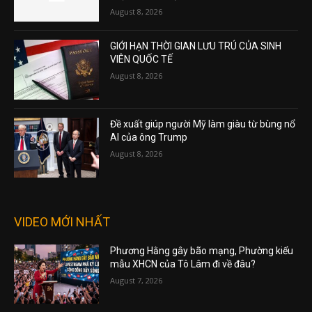
August 8, 2026
GIỚI HẠN THỜI GIAN LƯU TRÚ CỦA SINH
VIÊN QUỐC TẾ
August 8, 2026
Đề xuất giúp người Mỹ làm giàu từ bùng nổ
AI của ông Trump
August 8, 2026
VIDEO MỚI NHẤT
Phương Hằng gây bão mạng, Phường kiểu
mẫu XHCN của Tô Lâm đi về đâu?
August 7, 2026