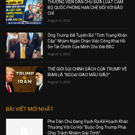
THƯỢNG VIỆN DÂN CHỦ ĐƯA LUẬT CẤM
BỘ QUỐC PHÒNG HẠN CHẾ ĐỐI VỚI BÁO
CHÍ
August 6, 2026
Ông Trump Đã Tuyên Bố “Tình Trạng Khẩn
Cấp” Nhằm Ngăn Chặn Việc Công Khai Hồ
Sơ Tài Chính Của Mình Cho Đài BBC
August 5, 2026
THẾ GIỚI GỌI CHÍNH SÁCH CỦA TRUMP VỀ
IRAN LÀ “NGOẠI GIAO MẪU GIÁO”
August 5, 2026
BÀI VIẾT MỚI NHẤT
Phe Dân Chủ Đang Vạch Ra Kế Hoạch Khác
Thường Với Cơ Hội “Buộc Ông Trump Phải
Chịu Trách Nhiệm Giải Trình”.