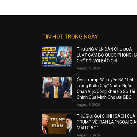
TIN HOT TRONG NGÀY
THƯỢNG VIỆN DÂN CHỦ ĐƯA
LUẬT CẤM BỘ QUỐC PHÒNG H
CHẾ ĐỐI VỚI BÁO CHÍ
August 6, 2026
Ông Trump Đã Tuyên Bố “Tình
Trạng Khẩn Cấp” Nhằm Ngăn
Chặn Việc Công Khai Hồ Sơ Tài
Chính Của Mình Cho Đài BBC
August 5, 2026
THẾ GIỚI GỌI CHÍNH SÁCH CỦA
TRUMP VỀ IRAN LÀ “NGOẠI GI
MẪU GIÁO”
August 5, 2026