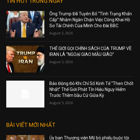
TIN HOT TRONG NGÀY
Ông Trump Đã Tuyên Bố “Tình Trạng Khẩn
Cấp” Nhằm Ngăn Chặn Việc Công Khai Hồ
Sơ Tài Chính Của Mình Cho Đài BBC
August 5, 2026
THẾ GIỚI GỌI CHÍNH SÁCH CỦA TRUMP VỀ
IRAN LÀ “NGOẠI GIAO MẪU GIÁO”
August 5, 2026
Báo Động Đỏ Khi Chỉ Số Kinh Tế “Then Chốt
Nhất” Thế Giới Phát Tín Hiệu Nguy Hiểm
Trước Thềm bầu Cử Giữa Kỳ
August 5, 2026
BÀI VIẾT MỚI NHẤT
Ủy ban Thượng viện Mỹ bỏ phiếu buộc tội