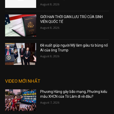
August 8, 2026
GIỚI HẠN THỜI GIAN LƯU TRÚ CỦA SINH
VIÊN QUỐC TẾ
August 8, 2026
Đề xuất giúp người Mỹ làm giàu từ bùng nổ
AI của ông Trump
August 8, 2026
VIDEO MỚI NHẤT
Phương Hằng gây bão mạng, Phường kiểu
mẫu XHCN của Tô Lâm đi về đâu?
August 7, 2026