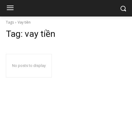
Tags
Vay tiền
Tag:
vay tiền
No posts to display