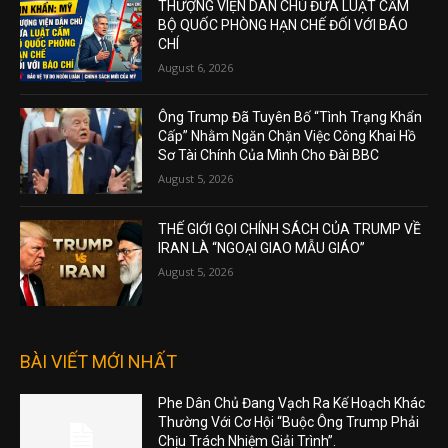
THƯỢNG VIỆN DÂN CHỦ ĐƯA LUẬT CẤM
BỘ QUỐC PHÒNG HẠN CHẾ ĐỐI VỚI BÁO
CHÍ
August 6, 2026
Ông Trump Đã Tuyên Bố “Tình Trạng Khẩn
Cấp” Nhằm Ngăn Chặn Việc Công Khai Hồ
Sơ Tài Chính Của Mình Cho Đài BBC
August 5, 2026
THẾ GIỚI GỌI CHÍNH SÁCH CỦA TRUMP VỀ
IRAN LÀ “NGOẠI GIAO MẪU GIÁO”
August 5, 2026
BÀI VIẾT MỚI NHẤT
Phe Dân Chủ Đang Vạch Ra Kế Hoạch Khác
Thường Với Cơ Hội “Buộc Ông Trump Phải
Chịu Trách Nhiệm Giải Trình”.