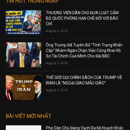
TIN HOT TRONG NGÀY
THƯỢNG VIỆN DÂN CHỦ ĐƯA LUẬT CẤM
BỘ QUỐC PHÒNG HẠN CHẾ ĐỐI VỚI BÁO
CHÍ
August 6, 2026
Ông Trump Đã Tuyên Bố “Tình Trạng Khẩn
Cấp” Nhằm Ngăn Chặn Việc Công Khai Hồ
Sơ Tài Chính Của Mình Cho Đài BBC
August 5, 2026
THẾ GIỚI GỌI CHÍNH SÁCH CỦA TRUMP VỀ
IRAN LÀ “NGOẠI GIAO MẪU GIÁO”
August 5, 2026
BÀI VIẾT MỚI NHẤT
Phe Dân Chủ Đang Vạch Ra Kế Hoạch Khác