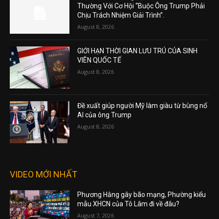
Thường Với Cơ Hội “Buộc Ông Trump Phải
Chịu Trách Nhiệm Giải Trình”.
August 8, 2026
GIỚI HẠN THỜI GIAN LƯU TRÚ CỦA SINH
VIÊN QUỐC TẾ
August 8, 2026
Đề xuất giúp người Mỹ làm giàu từ bùng nổ
AI của ông Trump
August 8, 2026
VIDEO MỚI NHẤT
Phương Hằng gây bão mạng, Phường kiểu
mẫu XHCN của Tô Lâm đi về đâu?
August 7, 2026