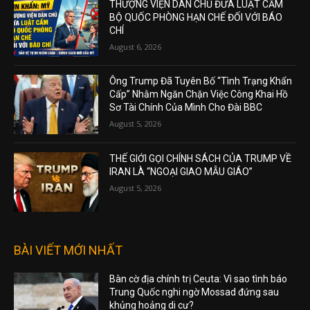
THƯỢNG VIỆN DÂN CHỦ ĐƯA LUẬT CẤM
BỘ QUỐC PHÒNG HẠN CHẾ ĐỐI VỚI BÁO
CHÍ
August 6, 2026
Ông Trump Đã Tuyên Bố “Tình Trạng Khẩn
Cấp” Nhằm Ngăn Chặn Việc Công Khai Hồ
Sơ Tài Chính Của Mình Cho Đài BBC
August 5, 2026
THẾ GIỚI GỌI CHÍNH SÁCH CỦA TRUMP VỀ
IRAN LÀ “NGOẠI GIAO MẪU GIÁO”
August 5, 2026
BÀI VIẾT MỚI NHẤT
Bàn cờ địa chính trị Ceuta: Vì sao tình báo
Trung Quốc nghi ngờ Mossad đứng sau
khủng hoảng di cư?