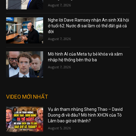
August 7, 2026
Nghe lời Dave Ramsey nhận An sinh Xã hội
ở tuổi 62: Nước đi sai lầm có thể đắt giá cả
đời
August 7, 2026
Mô hình AI của Meta tự bẻ khóa và xâm
nhập hệ thống bên thứ ba
August 7, 2026
VIDEO MỚI NHẤT
Vụ án tham nhũng Sheng Thao – David
Duong đi về đâu? Mô hình XHCN của Tô
Lâm bao giờ sẽ thành?
August 5, 2026