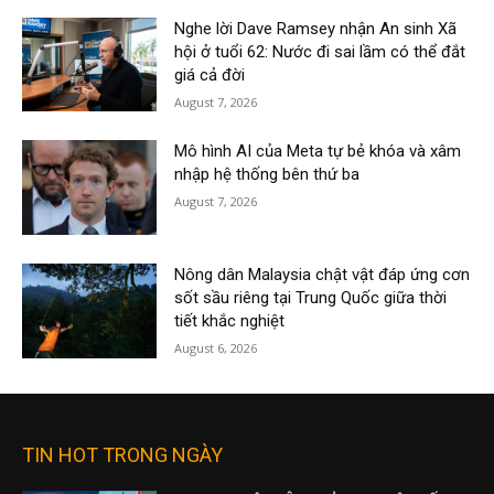
Nghe lời Dave Ramsey nhận An sinh Xã
hội ở tuổi 62: Nước đi sai lầm có thể đắt
giá cả đời
August 7, 2026
Mô hình AI của Meta tự bẻ khóa và xâm
nhập hệ thống bên thứ ba
August 7, 2026
Nông dân Malaysia chật vật đáp ứng cơn
sốt sầu riêng tại Trung Quốc giữa thời
tiết khắc nghiệt
August 6, 2026
TIN HOT TRONG NGÀY