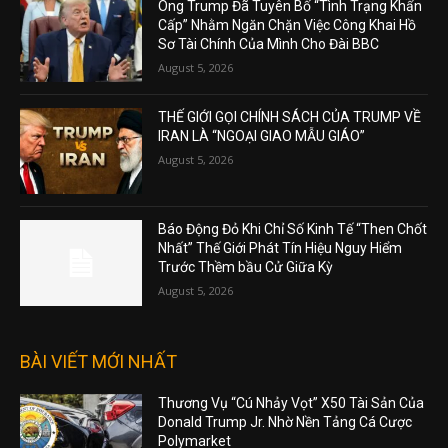
Ông Trump Đã Tuyên Bố “Tình Trạng Khẩn
Cấp” Nhằm Ngăn Chặn Việc Công Khai Hồ
Sơ Tài Chính Của Mình Cho Đài BBC
August 5, 2026
THẾ GIỚI GỌI CHÍNH SÁCH CỦA TRUMP VỀ
IRAN LÀ “NGOẠI GIAO MẪU GIÁO”
August 5, 2026
Báo Động Đỏ Khi Chỉ Số Kinh Tế “Then Chốt
Nhất” Thế Giới Phát Tín Hiệu Nguy Hiểm
Trước Thềm bầu Cử Giữa Kỳ
August 5, 2026
BÀI VIẾT MỚI NHẤT
Thương Vụ “Cú Nhảy Vọt” X50 Tài Sản Của
Donald Trump Jr. Nhờ Nền Tảng Cá Cược
Polymarket