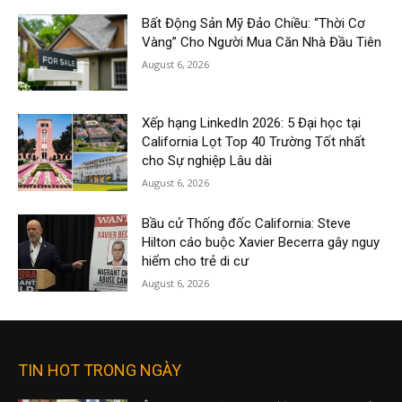
Bất Động Sản Mỹ Đảo Chiều: “Thời Cơ
Vàng” Cho Người Mua Căn Nhà Đầu Tiên
August 6, 2026
Xếp hạng LinkedIn 2026: 5 Đại học tại
California Lọt Top 40 Trường Tốt nhất
cho Sự nghiệp Lâu dài
August 6, 2026
Bầu cử Thống đốc California: Steve
Hilton cáo buộc Xavier Becerra gây nguy
hiểm cho trẻ di cư
August 6, 2026
TIN HOT TRONG NGÀY