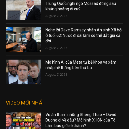
Trung Quốc nghi ngờ Mossad đứng sau
khủng hoảng di cư?
August 7, 2026
Nghe lời Dave Ramsey nhận An sinh Xã hội
ở tuổi 62: Nước đi sai lầm có thể đắt giá cả
đời
August 7, 2026
Mô hình AI của Meta tự bẻ khóa và xâm
nhập hệ thống bên thứ ba
August 7, 2026
VIDEO MỚI NHẤT
Vụ án tham nhũng Sheng Thao – David
Duong đi về đâu? Mô hình XHCN của Tô
Lâm bao giờ sẽ thành?