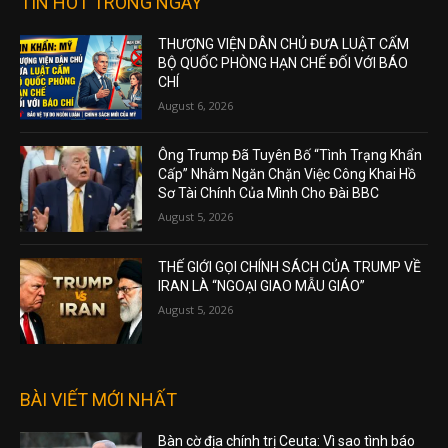
TIN HOT TRONG NGÀY
THƯỢNG VIỆN DÂN CHỦ ĐƯA LUẬT CẤM
BỘ QUỐC PHÒNG HẠN CHẾ ĐỐI VỚI BÁO
CHÍ
August 6, 2026
Ông Trump Đã Tuyên Bố “Tình Trạng Khẩn
Cấp” Nhằm Ngăn Chặn Việc Công Khai Hồ
Sơ Tài Chính Của Mình Cho Đài BBC
August 5, 2026
THẾ GIỚI GỌI CHÍNH SÁCH CỦA TRUMP VỀ
IRAN LÀ “NGOẠI GIAO MẪU GIÁO”
August 5, 2026
BÀI VIẾT MỚI NHẤT
Bàn cờ địa chính trị Ceuta: Vì sao tình báo