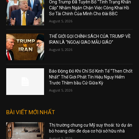
Ông Trump Đã Tuyên Bố “Tình Trạng Khẩn
Cấp” Nhằm Ngăn Chặn Việc Công Khai Hồ
Sơ Tài Chính Của Mình Cho Đài BBC
August 5, 2026
THẾ GIỚI GỌI CHÍNH SÁCH CỦA TRUMP VỀ
IRAN LÀ “NGOẠI GIAO MẪU GIÁO”
August 5, 2026
Báo Động Đỏ Khi Chỉ Số Kinh Tế “Then Chốt
Nhất” Thế Giới Phát Tín Hiệu Nguy Hiểm
Trước Thềm bầu Cử Giữa Kỳ
August 5, 2026
BÀI VIẾT MỚI NHẤT
Thị trường chung cư Mỹ suy thoái: từ dự án
bỏ hoang đến đe dọa cơ hội sở hữu nhà
August 5, 2026