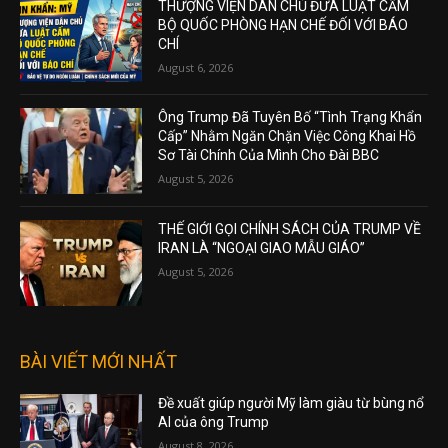
THƯỢNG VIỆN DÂN CHỦ ĐƯA LUẬT CẤM
BỘ QUỐC PHÒNG HẠN CHẾ ĐỐI VỚI BÁO
CHÍ
August 6, 2026
Ông Trump Đã Tuyên Bố “Tình Trạng Khẩn
Cấp” Nhằm Ngăn Chặn Việc Công Khai Hồ
Sơ Tài Chính Của Mình Cho Đài BBC
August 5, 2026
THẾ GIỚI GỌI CHÍNH SÁCH CỦA TRUMP VỀ
IRAN LÀ “NGOẠI GIAO MẪU GIÁO”
August 5, 2026
BÀI VIẾT MỚI NHẤT
Đề xuất giúp người Mỹ làm giàu từ bùng nổ
AI của ông Trump
August 8, 2026