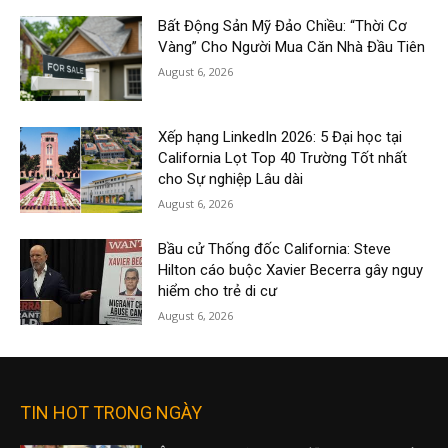
Bất Động Sản Mỹ Đảo Chiều: “Thời Cơ
Vàng” Cho Người Mua Căn Nhà Đầu Tiên
August 6, 2026
Xếp hạng LinkedIn 2026: 5 Đại học tại
California Lọt Top 40 Trường Tốt nhất
cho Sự nghiệp Lâu dài
August 6, 2026
Bầu cử Thống đốc California: Steve
Hilton cáo buộc Xavier Becerra gây nguy
hiểm cho trẻ di cư
August 6, 2026
TIN HOT TRONG NGÀY