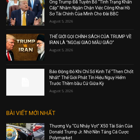
Ông Trump Đã Tuyên Bố “Tình Trạng Khẩn
Cấp” Nhằm Ngăn Chặn Việc Công Khai Hồ
Sơ Tài Chính Của Mình Cho Đài BBC
August 5, 2026
THẾ GIỚI GỌI CHÍNH SÁCH CỦA TRUMP VỀ
IRAN LÀ “NGOẠI GIAO MẪU GIÁO”
August 5, 2026
Báo Động Đỏ Khi Chỉ Số Kinh Tế “Then Chốt
Nhất” Thế Giới Phát Tín Hiệu Nguy Hiểm
Trước Thềm bầu Cử Giữa Kỳ
August 5, 2026
BÀI VIẾT MỚI NHẤT
Thương Vụ “Cú Nhảy Vọt” X50 Tài Sản Của
Donald Trump Jr. Nhờ Nền Tảng Cá Cược
Polymarket