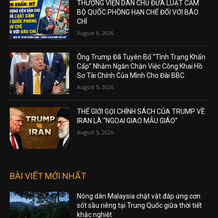
THƯỢNG VIỆN DÂN CHỦ ĐƯA LUẬT CẤM
BỘ QUỐC PHÒNG HẠN CHẾ ĐỐI VỚI BÁO
CHÍ
August 6, 2026
Ông Trump Đã Tuyên Bố “Tình Trạng Khẩn
Cấp” Nhằm Ngăn Chặn Việc Công Khai Hồ
Sơ Tài Chính Của Mình Cho Đài BBC
August 5, 2026
THẾ GIỚI GỌI CHÍNH SÁCH CỦA TRUMP VỀ
IRAN LÀ “NGOẠI GIAO MẪU GIÁO”
August 5, 2026
BÀI VIẾT MỚI NHẤT
Nông dân Malaysia chật vật đáp ứng cơn
sốt sầu riêng tại Trung Quốc giữa thời tiết
khắc nghiệt