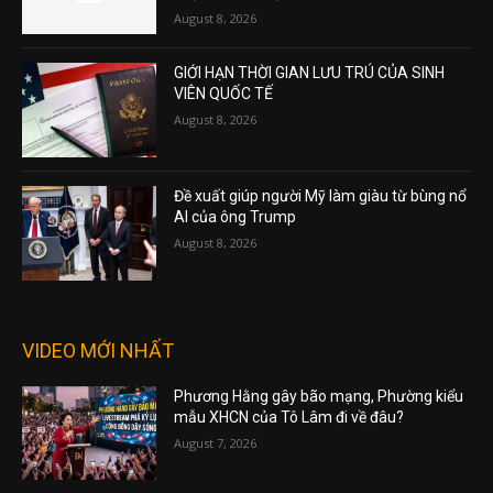
August 8, 2026
GIỚI HẠN THỜI GIAN LƯU TRÚ CỦA SINH
VIÊN QUỐC TẾ
August 8, 2026
Đề xuất giúp người Mỹ làm giàu từ bùng nổ
AI của ông Trump
August 8, 2026
VIDEO MỚI NHẤT
Phương Hằng gây bão mạng, Phường kiểu
mẫu XHCN của Tô Lâm đi về đâu?
August 7, 2026