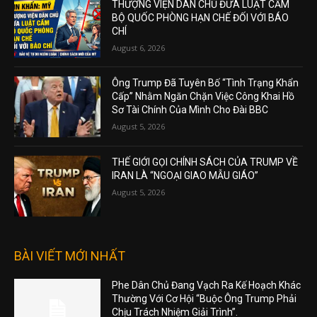
THƯỢNG VIỆN DÂN CHỦ ĐƯA LUẬT CẤM
BỘ QUỐC PHÒNG HẠN CHẾ ĐỐI VỚI BÁO
CHÍ
August 6, 2026
Ông Trump Đã Tuyên Bố “Tình Trạng Khẩn
Cấp” Nhằm Ngăn Chặn Việc Công Khai Hồ
Sơ Tài Chính Của Mình Cho Đài BBC
August 5, 2026
THẾ GIỚI GỌI CHÍNH SÁCH CỦA TRUMP VỀ
IRAN LÀ “NGOẠI GIAO MẪU GIÁO”
August 5, 2026
BÀI VIẾT MỚI NHẤT
Phe Dân Chủ Đang Vạch Ra Kế Hoạch Khác
Thường Với Cơ Hội “Buộc Ông Trump Phải
Chịu Trách Nhiệm Giải Trình”.