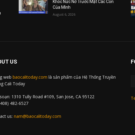
Khóc Nức Nở Trước Mặt Các Con
Của Mình
m
August 6, 2026
OUT US
F
ng web
baocalitoday.com
là sản phẩm của Hệ Thống Truyền
g Cali Today
soạn: 1310 Tully Road #109, San Jose, CA 95122
Te
 (408) 482-6527
act us:
nam@baocalitoday.com