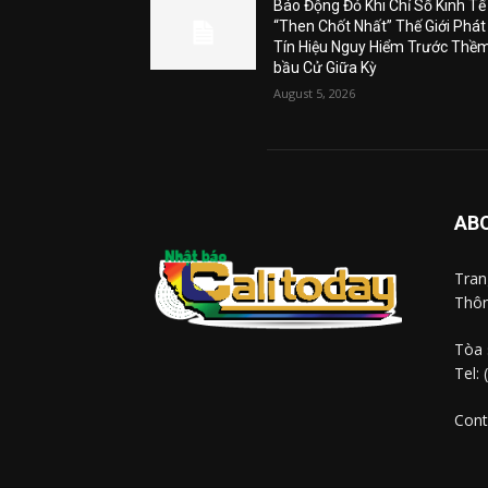
Báo Động Đỏ Khi Chỉ Số Kinh Tế
“Then Chốt Nhất” Thế Giới Phát
Tín Hiệu Nguy Hiểm Trước Thề
bầu Cử Giữa Kỳ
August 5, 2026
AB
Tra
Thôn
Tòa 
Tel:
Cont