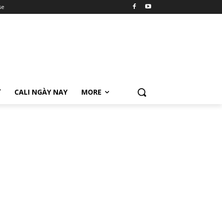
se
Ữ
CALI NGÀY NAY
MORE