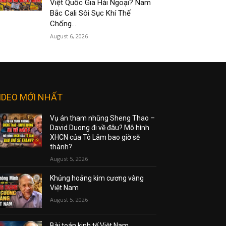
Việt Quốc Gia Hải Ngoại? Nam
Bắc Cali Sôi Sục Khí Thế
Chống...
August 6, 2026
IDEO MỚI NHẤT
Vụ án tham nhũng Sheng Thao –
David Duong đi về đâu? Mô hình
XHCN của Tô Lâm bao giờ sẽ
thành?
August 5, 2026
Khủng hoảng kim cương vàng
Việt Nam
August 5, 2026
Bài toán kinh tế Việt Nam