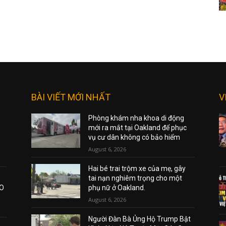
BÀI VIẾT MỚI NHẤT
V
Phòng khám nha khoa di động
mới ra mắt tại Oakland để phục
vụ cư dân không có bảo hiểm
August 6, 2026
Hai bé trai trộm xe của mẹ, gây
tai nạn nghiêm trọng cho một
AO
phụ nữ ở Oakland.
August 6, 2026
Người Đàn Bà Ủng Hộ Trump Bật