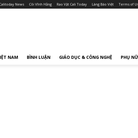
Calitoday News
Cõi Vĩnh Hằng
Rao Vặt Cali Today
Làng Báo Việt
Terms of U
IỆT NAM
BÌNH LUẬN
GIÁO DỤC & CÔNG NGHỆ
PHỤ N