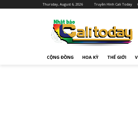
Thursday, August 6, 2026
Truyền Hình Cali Today
CỘNG ĐỒNG
HOA KỲ
THẾ GIỚI
V