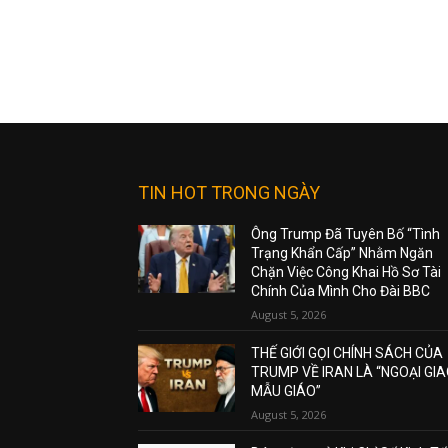
TIN HOT TRONG NGÀY
Ông Trump Đã Tuyên Bố “Tình
Trạng Khẩn Cấp” Nhằm Ngăn
Chặn Việc Công Khai Hồ Sơ Tài
Chính Của Mình Cho Đài BBC
August 5, 2026
THẾ GIỚI GỌI CHÍNH SÁCH CỦA
TRUMP VỀ IRAN LÀ “NGOẠI GI
MẪU GIÁO”
August 5, 2026