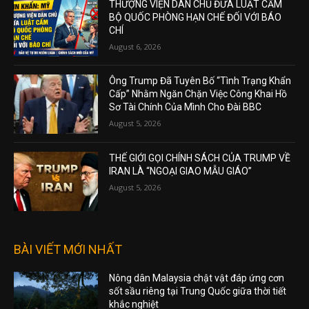
THƯỢNG VIỆN DÂN CHỦ ĐƯA LUẬT CẤM
BỘ QUỐC PHÒNG HẠN CHẾ ĐỐI VỚI BÁO
CHÍ
August 6, 2026
Ông Trump Đã Tuyên Bố “Tình Trạng Khẩn
Cấp” Nhằm Ngăn Chặn Việc Công Khai Hồ
Sơ Tài Chính Của Mình Cho Đài BBC
August 5, 2026
THẾ GIỚI GỌI CHÍNH SÁCH CỦA TRUMP VỀ
IRAN LÀ “NGOẠI GIAO MẪU GIÁO”
August 5, 2026
BÀI VIẾT MỚI NHẤT
Nông dân Malaysia chật vật đáp ứng cơn
sốt sầu riêng tại Trung Quốc giữa thời tiết
khắc nghiệt