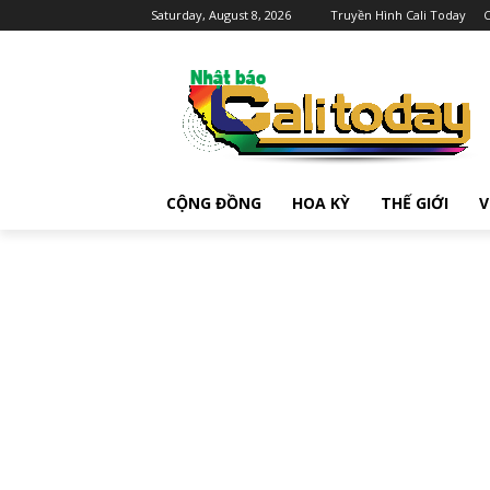
Saturday, August 8, 2026
Truyền Hình Cali Today
C
CỘNG ĐỒNG
HOA KỲ
THẾ GIỚI
V