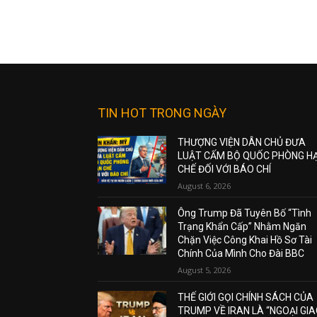
TIN HOT TRONG NGÀY
THƯỢNG VIỆN DÂN CHỦ ĐƯA
LUẬT CẤM BỘ QUỐC PHÒNG H
CHẾ ĐỐI VỚI BÁO CHÍ
August 6, 2026
Ông Trump Đã Tuyên Bố “Tình
Trạng Khẩn Cấp” Nhằm Ngăn
Chặn Việc Công Khai Hồ Sơ Tài
Chính Của Mình Cho Đài BBC
August 5, 2026
THẾ GIỚI GỌI CHÍNH SÁCH CỦA
TRUMP VỀ IRAN LÀ “NGOẠI GI