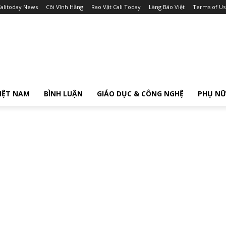
alitoday News
Cõi Vĩnh Hằng
Rao Vặt Cali Today
Làng Báo Việt
Terms of Us
IỆT NAM
BÌNH LUẬN
GIÁO DỤC & CÔNG NGHỆ
PHỤ N