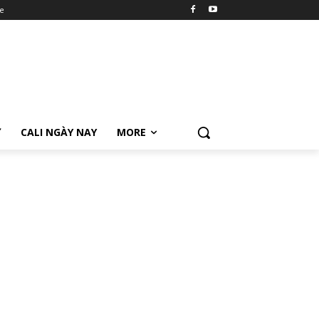
e
Ữ
CALI NGÀY NAY
MORE