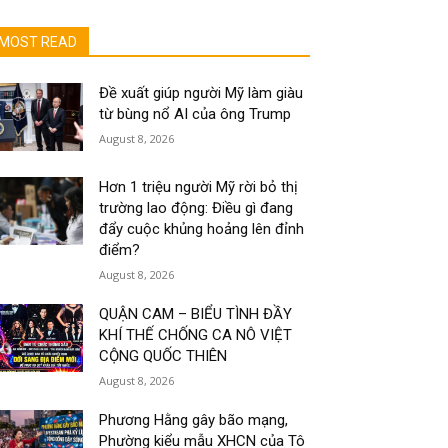
MOST READ
Đề xuất giúp người Mỹ làm giàu
từ bùng nổ AI của ông Trump
August 8, 2026
Hơn 1 triệu người Mỹ rời bỏ thị
trường lao động: Điều gì đang
đẩy cuộc khủng hoảng lên đỉnh
điểm?
August 8, 2026
QUẬN CAM – BIỂU TÌNH ĐẦY
KHÍ THẾ CHỐNG CA NÔ VIỆT
CỘNG QUỐC THIÊN
August 8, 2026
Phương Hằng gây bão mạng,
Phường kiểu mẫu XHCN của Tô