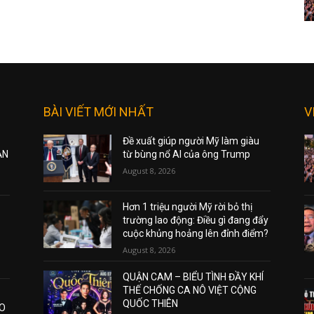
BÀI VIẾT MỚI NHẤT
V
Đề xuất giúp người Mỹ làm giàu
ẠN
từ bùng nổ AI của ông Trump
August 8, 2026
Hơn 1 triệu người Mỹ rời bỏ thị
trường lao động: Điều gì đang đẩy
cuộc khủng hoảng lên đỉnh điểm?
August 8, 2026
QUẬN CAM – BIỂU TÌNH ĐẦY KHÍ
THẾ CHỐNG CA NÔ VIỆT CỘNG
QUỐC THIÊN
AO