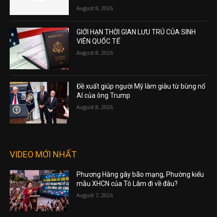
August 8, 2026
GIỚI HẠN THỜI GIAN LƯU TRÚ CỦA SINH
VIÊN QUỐC TẾ
August 8, 2026
Đề xuất giúp người Mỹ làm giàu từ bùng nổ
AI của ông Trump
August 8, 2026
VIDEO MỚI NHẤT
Phương Hằng gây bão mạng, Phường kiểu
mẫu XHCN của Tô Lâm đi về đâu?
August 7, 2026