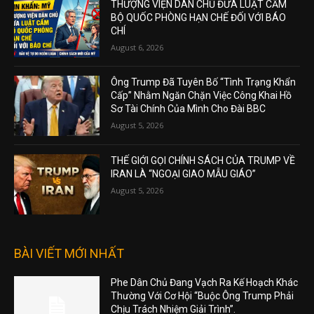
THƯỢNG VIỆN DÂN CHỦ ĐƯA LUẬT CẤM
BỘ QUỐC PHÒNG HẠN CHẾ ĐỐI VỚI BÁO
CHÍ
August 6, 2026
Ông Trump Đã Tuyên Bố “Tình Trạng Khẩn
Cấp” Nhằm Ngăn Chặn Việc Công Khai Hồ
Sơ Tài Chính Của Mình Cho Đài BBC
August 5, 2026
THẾ GIỚI GỌI CHÍNH SÁCH CỦA TRUMP VỀ
IRAN LÀ “NGOẠI GIAO MẪU GIÁO”
August 5, 2026
BÀI VIẾT MỚI NHẤT
Phe Dân Chủ Đang Vạch Ra Kế Hoạch Khác
Thường Với Cơ Hội “Buộc Ông Trump Phải
Chịu Trách Nhiệm Giải Trình”.