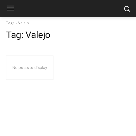
Tags
Valejo
Tag:
Valejo
No posts to display