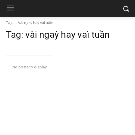
Tags
Vài ngaỳ hay vaì tuần
Tag:
vài ngaỳ hay vaì tuần
No posts to display