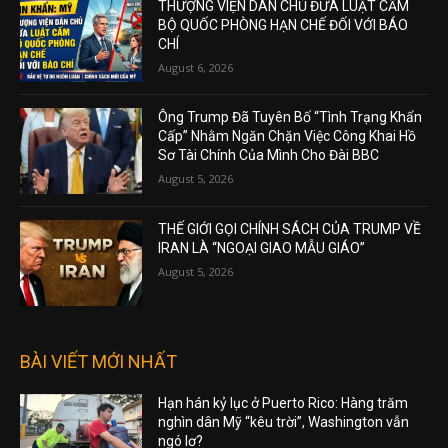
THƯỢNG VIỆN DÂN CHỦ ĐƯA LUẬT CẤM
BỘ QUỐC PHÒNG HẠN CHẾ ĐỐI VỚI BÁO
CHÍ
August 6, 2026
Ông Trump Đã Tuyên Bố “Tình Trạng Khẩn
Cấp” Nhằm Ngăn Chặn Việc Công Khai Hồ
Sơ Tài Chính Của Mình Cho Đài BBC
August 5, 2026
THẾ GIỚI GỌI CHÍNH SÁCH CỦA TRUMP VỀ
IRAN LÀ “NGOẠI GIAO MẪU GIÁO”
August 5, 2026
BÀI VIẾT MỚI NHẤT
Hạn hán kỷ lục ở Puerto Rico: Hàng trăm
nghìn dân Mỹ “kêu trời”, Washington vẫn
ngó lơ?