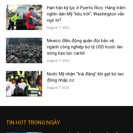
Hạn hán kỷ lục ở Puerto Rico: Hàng trăm
nghìn dân Mỹ “kêu trời”, Washington vẫn
ngó lơ?
August 7, 2026
Mexico điều động quân đội bảo vệ
ngành công nghiệp bơ tỷ USD trước làn
sóng bạo lực cartel
August 7, 2026
Nước Mỹ nhận “trái đắng” khi gạt bỏ lao
động nhập cư
August 7, 2026
TIN HOT TRONG NGÀY