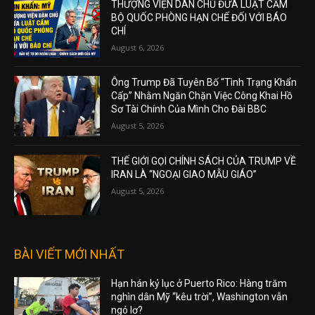
THƯỢNG VIỆN DÂN CHỦ ĐƯA LUẬT CẤM
BỘ QUỐC PHÒNG HẠN CHẾ ĐỐI VỚI BÁO
CHÍ
August 6, 2026
Ông Trump Đã Tuyên Bố “Tình Trạng Khẩn
Cấp” Nhằm Ngăn Chặn Việc Công Khai Hồ
Sơ Tài Chính Của Mình Cho Đài BBC
August 5, 2026
THẾ GIỚI GỌI CHÍNH SÁCH CỦA TRUMP VỀ
IRAN LÀ “NGOẠI GIAO MẪU GIÁO”
August 5, 2026
BÀI VIẾT MỚI NHẤT
Hạn hán kỷ lục ở Puerto Rico: Hàng trăm
nghìn dân Mỹ “kêu trời”, Washington vẫn
ngó lơ?