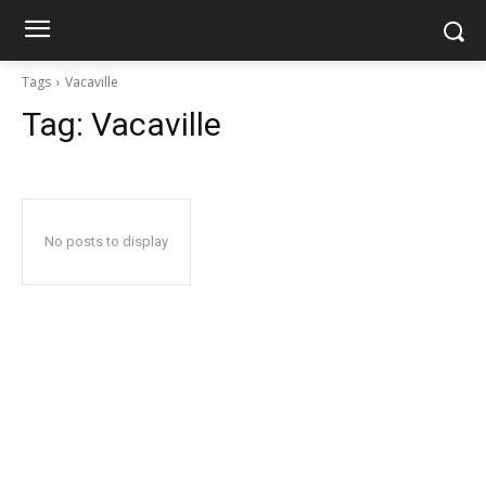
Tags
Vacaville
Tag:
Vacaville
No posts to display