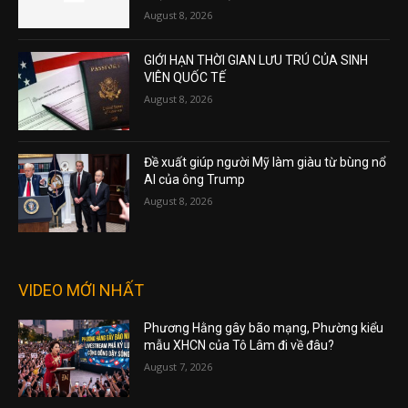
August 8, 2026
GIỚI HẠN THỜI GIAN LƯU TRÚ CỦA SINH
VIÊN QUỐC TẾ
August 8, 2026
Đề xuất giúp người Mỹ làm giàu từ bùng nổ
AI của ông Trump
August 8, 2026
VIDEO MỚI NHẤT
Phương Hằng gây bão mạng, Phường kiểu
mẫu XHCN của Tô Lâm đi về đâu?
August 7, 2026