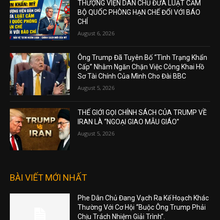
THƯỢNG VIỆN DÂN CHỦ ĐƯA LUẬT CẤM
BỘ QUỐC PHÒNG HẠN CHẾ ĐỐI VỚI BÁO
CHÍ
August 6, 2026
Ông Trump Đã Tuyên Bố “Tình Trạng Khẩn
Cấp” Nhằm Ngăn Chặn Việc Công Khai Hồ
Sơ Tài Chính Của Mình Cho Đài BBC
August 5, 2026
THẾ GIỚI GỌI CHÍNH SÁCH CỦA TRUMP VỀ
IRAN LÀ “NGOẠI GIAO MẪU GIÁO”
August 5, 2026
BÀI VIẾT MỚI NHẤT
Phe Dân Chủ Đang Vạch Ra Kế Hoạch Khác
Thường Với Cơ Hội “Buộc Ông Trump Phải
Chịu Trách Nhiệm Giải Trình”.