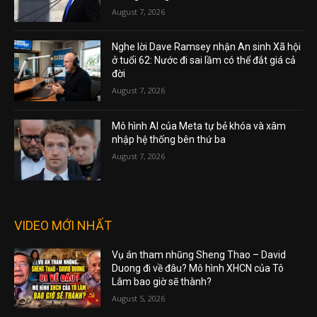
August 7, 2026
Nghe lời Dave Ramsey nhận An sinh Xã hội
ở tuổi 62: Nước đi sai lầm có thể đắt giá cả
đời
August 7, 2026
Mô hình AI của Meta tự bẻ khóa và xâm
nhập hệ thống bên thứ ba
August 7, 2026
VIDEO MỚI NHẤT
Vụ án tham nhũng Sheng Thao – David
Duong đi về đâu? Mô hình XHCN của Tô
Lâm bao giờ sẽ thành?
August 5, 2026