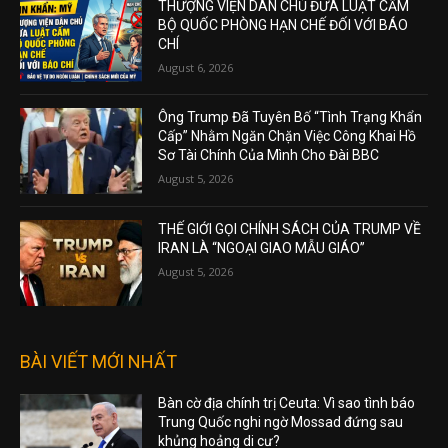
THƯỢNG VIỆN DÂN CHỦ ĐƯA LUẬT CẤM
BỘ QUỐC PHÒNG HẠN CHẾ ĐỐI VỚI BÁO
CHÍ
August 6, 2026
Ông Trump Đã Tuyên Bố “Tình Trạng Khẩn
Cấp” Nhằm Ngăn Chặn Việc Công Khai Hồ
Sơ Tài Chính Của Mình Cho Đài BBC
August 5, 2026
THẾ GIỚI GỌI CHÍNH SÁCH CỦA TRUMP VỀ
IRAN LÀ “NGOẠI GIAO MẪU GIÁO”
August 5, 2026
BÀI VIẾT MỚI NHẤT
Bàn cờ địa chính trị Ceuta: Vì sao tình báo
Trung Quốc nghi ngờ Mossad đứng sau
khủng hoảng di cư?