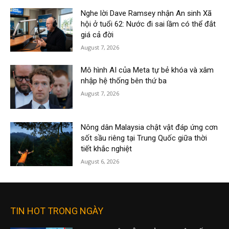
Nghe lời Dave Ramsey nhận An sinh Xã
hội ở tuổi 62: Nước đi sai lầm có thể đắt
giá cả đời
August 7, 2026
Mô hình AI của Meta tự bẻ khóa và xâm
nhập hệ thống bên thứ ba
August 7, 2026
Nông dân Malaysia chật vật đáp ứng cơn
sốt sầu riêng tại Trung Quốc giữa thời
tiết khắc nghiệt
August 6, 2026
TIN HOT TRONG NGÀY