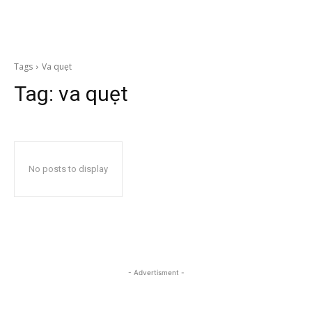
Tags
Va quẹt
Tag:
va quẹt
No posts to display
- Advertisment -