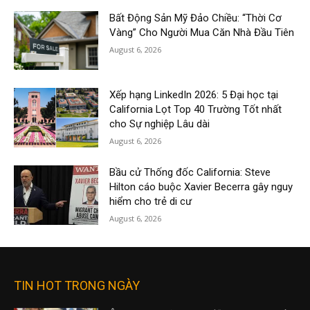
Bất Động Sản Mỹ Đảo Chiều: “Thời Cơ
Vàng” Cho Người Mua Căn Nhà Đầu Tiên
August 6, 2026
Xếp hạng LinkedIn 2026: 5 Đại học tại
California Lọt Top 40 Trường Tốt nhất
cho Sự nghiệp Lâu dài
August 6, 2026
Bầu cử Thống đốc California: Steve
Hilton cáo buộc Xavier Becerra gây nguy
hiểm cho trẻ di cư
August 6, 2026
TIN HOT TRONG NGÀY