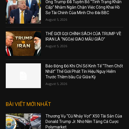
Ông Trump Đã Tuyên Bố “Tình Trạng Khẩn
Cấp” Nhằm Ngăn Chặn Việc Công Khai Hồ
Sơ Tài Chính Của Mình Cho Đài BBC
August 5, 2026
THẾ GIỚI GỌI CHÍNH SÁCH CỦA TRUMP VỀ
IRAN LÀ “NGOẠI GIAO MẪU GIÁO”
August 5, 2026
Báo Động Đỏ Khi Chỉ Số Kinh Tế “Then Chốt
Nhất” Thế Giới Phát Tín Hiệu Nguy Hiểm
Trước Thềm bầu Cử Giữa Kỳ
August 5, 2026
BÀI VIẾT MỚI NHẤT
Thương Vụ “Cú Nhảy Vọt” X50 Tài Sản Của
Donald Trump Jr. Nhờ Nền Tảng Cá Cược
Polymarket