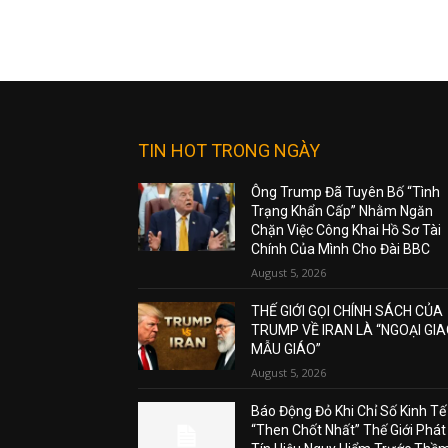
TIN HOT TRONG NGÀY
Ông Trump Đã Tuyên Bố “Tình
Trạng Khẩn Cấp” Nhằm Ngăn
Chặn Việc Công Khai Hồ Sơ Tài
Chính Của Mình Cho Đài BBC
August 5, 2026
THẾ GIỚI GỌI CHÍNH SÁCH CỦA
TRUMP VỀ IRAN LÀ “NGOẠI GI
MẪU GIÁO”
August 5, 2026
Báo Động Đỏ Khi Chỉ Số Kinh Tế
“Then Chốt Nhất” Thế Giới Phát