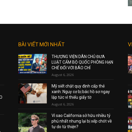
BÀI VIẾT MỚI NHẤT
V
THƯỢNG VIỆN DÂN CHỦ ĐƯA
LUẬT CẤM BỘ QUỐC PHÒNG HẠN
CHẾ ĐỐI VỚI BÁO CHÍ
August 6, 2026
Mỹ siết chặt quy định cấp thẻ
xanh: Nguy cơ bị bác hồ sơ ngay
AO
lập tức vì thiếu giấy tờ
August 6, 2026
Vì sao California sở hữu nhiều tỷ
phú nhất nhưng lại bị xếp chót về
tự do từ thiện?