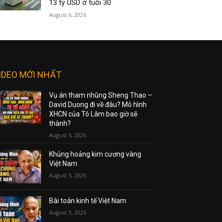
13 tỷ USD ở tuổi 30
August 6, 2026
IDEO MỚI NHẤT
Vụ án tham nhũng Sheng Thao –
David Duong đi về đâu? Mô hình
XHCN của Tô Lâm bao giờ sẽ
thành?
August 5, 2026
Khủng hoảng kim cương vàng
Việt Nam
August 5, 2026
Bài toán kinh tế Việt Nam
August 3, 2026