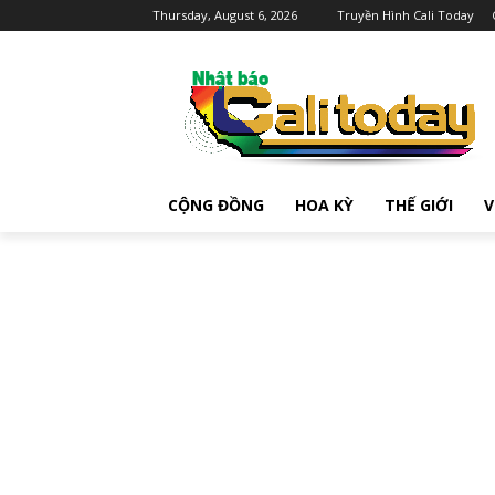
Thursday, August 6, 2026
Truyền Hình Cali Today
CỘNG ĐỒNG
HOA KỲ
THẾ GIỚI
V