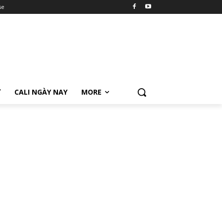
se
Ữ
CALI NGÀY NAY
MORE