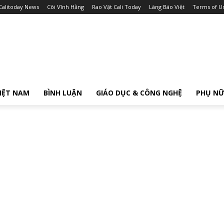
Calitoday News
Cõi Vĩnh Hằng
Rao Vặt Cali Today
Làng Báo Việt
Terms of U
IỆT NAM
BÌNH LUẬN
GIÁO DỤC & CÔNG NGHỆ
PHỤ N