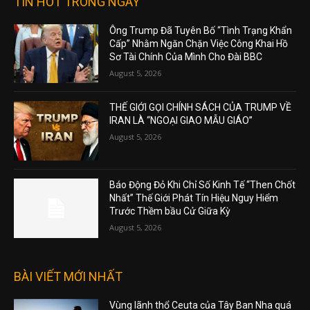
TIN HOT TRONG NGÀY
Ông Trump Đã Tuyên Bố “Tình Trạng Khẩn
Cấp” Nhằm Ngăn Chặn Việc Công Khai Hồ
Sơ Tài Chính Của Mình Cho Đài BBC
August 5, 2026
THẾ GIỚI GỌI CHÍNH SÁCH CỦA TRUMP VỀ
IRAN LÀ “NGOẠI GIAO MẪU GIÁO”
August 5, 2026
Báo Động Đỏ Khi Chỉ Số Kinh Tế “Then Chốt
Nhất” Thế Giới Phát Tín Hiệu Nguy Hiểm
Trước Thềm bầu Cử Giữa Kỳ
August 5, 2026
BÀI VIẾT MỚI NHẤT
Vùng lãnh thổ Ceuta của Tây Ban Nha quá