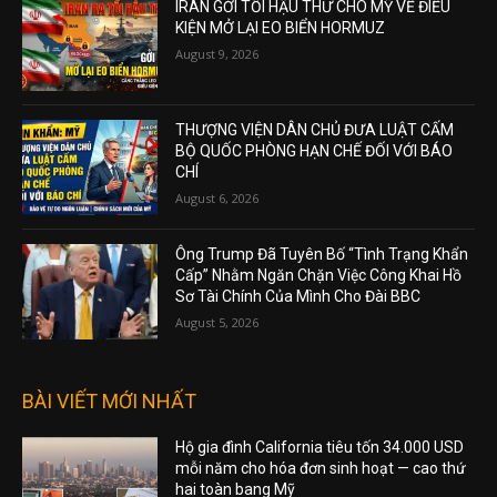
IRAN GỞI TỐI HẬU THƯ CHO MỸ VỀ ĐIỀU
KIỆN MỞ LẠI EO BIỂN HORMUZ
August 9, 2026
THƯỢNG VIỆN DÂN CHỦ ĐƯA LUẬT CẤM
BỘ QUỐC PHÒNG HẠN CHẾ ĐỐI VỚI BÁO
CHÍ
August 6, 2026
Ông Trump Đã Tuyên Bố “Tình Trạng Khẩn
Cấp” Nhằm Ngăn Chặn Việc Công Khai Hồ
Sơ Tài Chính Của Mình Cho Đài BBC
August 5, 2026
BÀI VIẾT MỚI NHẤT
Hộ gia đình California tiêu tốn 34.000 USD
mỗi năm cho hóa đơn sinh hoạt — cao thứ
hai toàn bang Mỹ