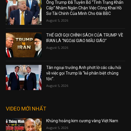
Ông Trump Đã Tuyên Bố “Tình Trạng Khẩn
Cấp” Nhằm Ngăn Chặn Việc Công Khai Hồ
Sơ Tài Chính Của Mình Cho Đài BBC
August 5, 2026
THẾ GIỚI GỌI CHÍNH SÁCH CỦA TRUMP VỀ
IRAN LÀ “NGOẠI GIAO MẪU GIÁO”
August 5, 2026
Tân ngoại trưởng Anh phớt lờ các câu hỏi
về việc gọi Trump là “kẻ phân biệt chủng
tộc”.
August 5, 2026
VIDEO MỚI NHẤT
Khủng hoảng kim cương vàng Việt Nam
August 5, 2026