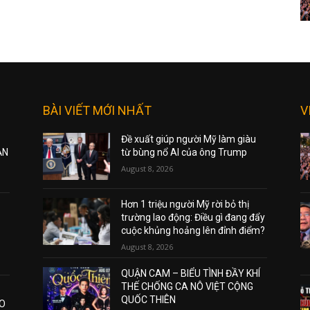
BÀI VIẾT MỚI NHẤT
V
Đề xuất giúp người Mỹ làm giàu
ẠN
từ bùng nổ AI của ông Trump
August 8, 2026
Hơn 1 triệu người Mỹ rời bỏ thị
trường lao động: Điều gì đang đẩy
cuộc khủng hoảng lên đỉnh điểm?
August 8, 2026
QUẬN CAM – BIỂU TÌNH ĐẦY KHÍ
THẾ CHỐNG CA NÔ VIỆT CỘNG
QUỐC THIÊN
AO