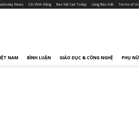
alitoday News
Cõi Vĩnh Hằng
Rao Vặt Cali Today
Làng Báo Việt
Terms of Us
IỆT NAM
BÌNH LUẬN
GIÁO DỤC & CÔNG NGHỆ
PHỤ N