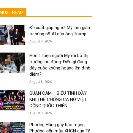
MOST READ
Đề xuất giúp người Mỹ làm giàu
từ bùng nổ AI của ông Trump
August 8, 2026
Hơn 1 triệu người Mỹ rời bỏ thị
trường lao động: Điều gì đang
đẩy cuộc khủng hoảng lên đỉnh
điểm?
August 8, 2026
QUẬN CAM – BIỂU TÌNH ĐẦY
KHÍ THẾ CHỐNG CA NÔ VIỆT
CỘNG QUỐC THIÊN
August 8, 2026
Phương Hằng gây bão mạng,
Phường kiểu mẫu XHCN của Tô