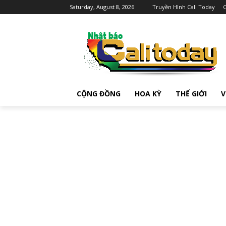
Saturday, August 8, 2026
Truyền Hình Cali Today
C
CỘNG ĐỒNG
HOA KỲ
THẾ GIỚI
V