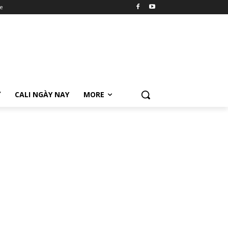
e
Ữ
CALI NGÀY NAY
MORE