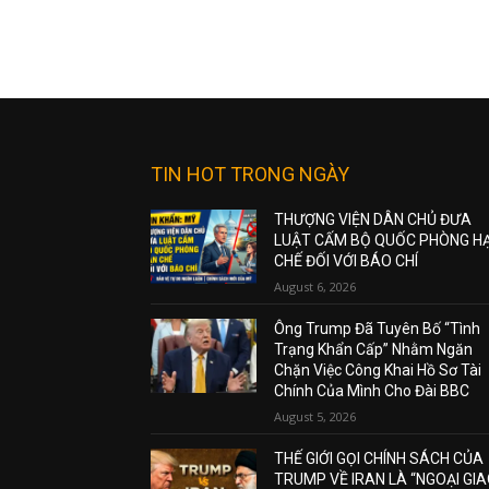
TIN HOT TRONG NGÀY
THƯỢNG VIỆN DÂN CHỦ ĐƯA
LUẬT CẤM BỘ QUỐC PHÒNG H
CHẾ ĐỐI VỚI BÁO CHÍ
August 6, 2026
Ông Trump Đã Tuyên Bố “Tình
Trạng Khẩn Cấp” Nhằm Ngăn
Chặn Việc Công Khai Hồ Sơ Tài
Chính Của Mình Cho Đài BBC
August 5, 2026
THẾ GIỚI GỌI CHÍNH SÁCH CỦA
TRUMP VỀ IRAN LÀ “NGOẠI GI