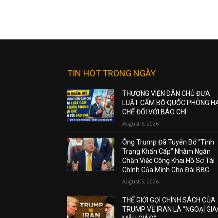
TIN HOT TRONG NGÀY
THƯỢNG VIỆN DÂN CHỦ ĐƯA
LUẬT CẤM BỘ QUỐC PHÒNG H
CHẾ ĐỐI VỚI BÁO CHÍ
August 6, 2026
Ông Trump Đã Tuyên Bố “Tình
Trạng Khẩn Cấp” Nhằm Ngăn
Chặn Việc Công Khai Hồ Sơ Tài
Chính Của Mình Cho Đài BBC
August 5, 2026
THẾ GIỚI GỌI CHÍNH SÁCH CỦA
TRUMP VỀ IRAN LÀ “NGOẠI GI