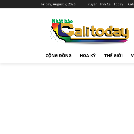
Friday, August 7, 2026
Truyền Hình Cali Today
Cal
CỘNG ĐỒNG
HOA KỲ
THẾ GIỚI
V