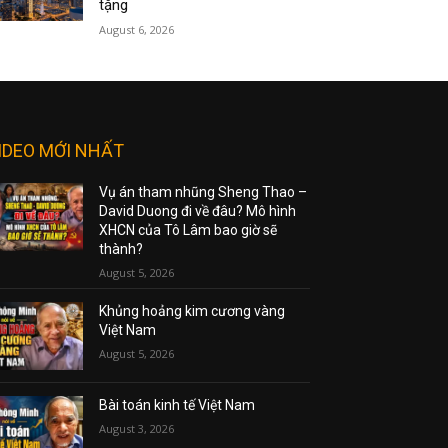
tặng
August 6, 2026
IDEO MỚI NHẤT
Vụ án tham nhũng Sheng Thao –
David Duong đi về đâu? Mô hình
XHCN của Tô Lâm bao giờ sẽ
thành?
August 5, 2026
Khủng hoảng kim cương vàng
Việt Nam
August 5, 2026
Bài toán kinh tế Việt Nam
August 3, 2026