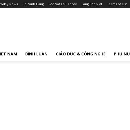
itoday News
Cõi Vĩnh Hằng
Rao Vặt Cali Today
Làng Báo Việt
Terms of Use
IỆT NAM
BÌNH LUẬN
GIÁO DỤC & CÔNG NGHỆ
PHỤ N