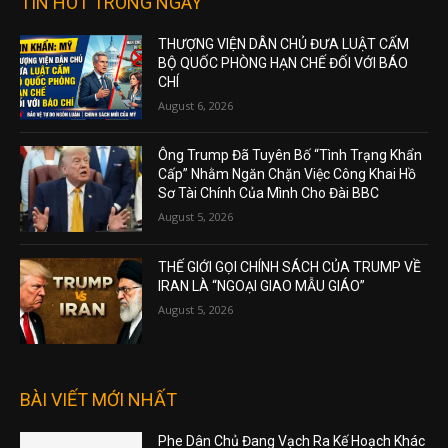
TIN HOT TRONG NGÀY
THƯỢNG VIỆN DÂN CHỦ ĐƯA LUẬT CẤM
BỘ QUỐC PHÒNG HẠN CHẾ ĐỐI VỚI BÁO
CHÍ
August 6, 2026
Ông Trump Đã Tuyên Bố “Tình Trạng Khẩn
Cấp” Nhằm Ngăn Chặn Việc Công Khai Hồ
Sơ Tài Chính Của Mình Cho Đài BBC
August 5, 2026
THẾ GIỚI GỌI CHÍNH SÁCH CỦA TRUMP VỀ
IRAN LÀ “NGOẠI GIAO MẪU GIÁO”
August 5, 2026
BÀI VIẾT MỚI NHẤT
Phe Dân Chủ Đang Vạch Ra Kế Hoạch Khác