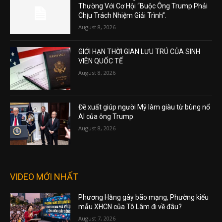
Thường Với Cơ Hội “Buộc Ông Trump Phải
Chịu Trách Nhiệm Giải Trình”.
August 8, 2026
GIỚI HẠN THỜI GIAN LƯU TRÚ CỦA SINH
VIÊN QUỐC TẾ
August 8, 2026
Đề xuất giúp người Mỹ làm giàu từ bùng nổ
AI của ông Trump
August 8, 2026
VIDEO MỚI NHẤT
Phương Hằng gây bão mạng, Phường kiểu
mẫu XHCN của Tô Lâm đi về đâu?
August 7, 2026