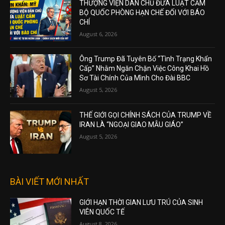
THƯỢNG VIỆN DÂN CHỦ ĐƯA LUẬT CẤM
BỘ QUỐC PHÒNG HẠN CHẾ ĐỐI VỚI BÁO
CHÍ
August 6, 2026
Ông Trump Đã Tuyên Bố “Tình Trạng Khẩn
Cấp” Nhằm Ngăn Chặn Việc Công Khai Hồ
Sơ Tài Chính Của Mình Cho Đài BBC
August 5, 2026
THẾ GIỚI GỌI CHÍNH SÁCH CỦA TRUMP VỀ
IRAN LÀ “NGOẠI GIAO MẪU GIÁO”
August 5, 2026
BÀI VIẾT MỚI NHẤT
GIỚI HẠN THỜI GIAN LƯU TRÚ CỦA SINH
VIÊN QUỐC TẾ
August 8, 2026