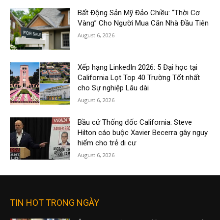
Bất Động Sản Mỹ Đảo Chiều: “Thời Cơ
Vàng” Cho Người Mua Căn Nhà Đầu Tiên
August 6, 2026
Xếp hạng LinkedIn 2026: 5 Đại học tại
California Lọt Top 40 Trường Tốt nhất
cho Sự nghiệp Lâu dài
August 6, 2026
Bầu cử Thống đốc California: Steve
Hilton cáo buộc Xavier Becerra gây nguy
hiểm cho trẻ di cư
August 6, 2026
TIN HOT TRONG NGÀY