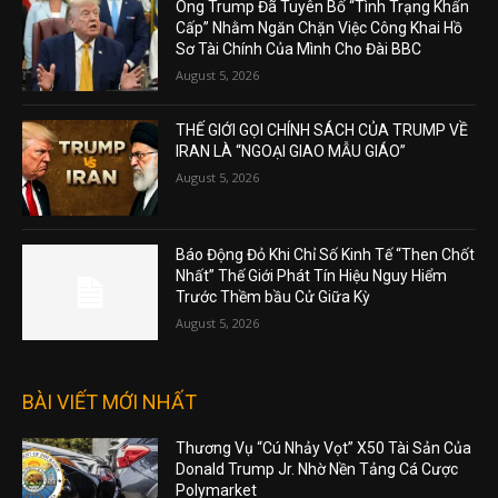
Ông Trump Đã Tuyên Bố “Tình Trạng Khẩn
Cấp” Nhằm Ngăn Chặn Việc Công Khai Hồ
Sơ Tài Chính Của Mình Cho Đài BBC
August 5, 2026
THẾ GIỚI GỌI CHÍNH SÁCH CỦA TRUMP VỀ
IRAN LÀ “NGOẠI GIAO MẪU GIÁO”
August 5, 2026
Báo Động Đỏ Khi Chỉ Số Kinh Tế “Then Chốt
Nhất” Thế Giới Phát Tín Hiệu Nguy Hiểm
Trước Thềm bầu Cử Giữa Kỳ
August 5, 2026
BÀI VIẾT MỚI NHẤT
Thương Vụ “Cú Nhảy Vọt” X50 Tài Sản Của
Donald Trump Jr. Nhờ Nền Tảng Cá Cược
Polymarket