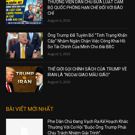
THƯỢNG VIỆN DÂN CHỦ ĐƯA LUẬT CẤM
BỘ QUỐC PHÒNG HẠN CHẾ ĐỐI VỚI BÁO
CHÍ
August 6, 2026
Ông Trump Đã Tuyên Bố “Tình Trạng Khẩn
Cấp” Nhằm Ngăn Chặn Việc Công Khai Hồ
Sơ Tài Chính Của Mình Cho Đài BBC
August 5, 2026
THẾ GIỚI GỌI CHÍNH SÁCH CỦA TRUMP VỀ
IRAN LÀ “NGOẠI GIAO MẪU GIÁO”
August 5, 2026
BÀI VIẾT MỚI NHẤT
Phe Dân Chủ Đang Vạch Ra Kế Hoạch Khác
Thường Với Cơ Hội “Buộc Ông Trump Phải
Chịu Trách Nhiệm Giải Trình”.