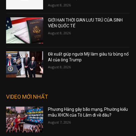
August 8, 2026
GIỚI HẠN THỜI GIAN LƯU TRÚ CỦA SINH
VIÊN QUỐC TẾ
August 8, 2026
Đề xuất giúp người Mỹ làm giàu từ bùng nổ
AI của ông Trump
August 8, 2026
VIDEO MỚI NHẤT
Phương Hằng gây bão mạng, Phường kiểu
mẫu XHCN của Tô Lâm đi về đâu?
August 7, 2026