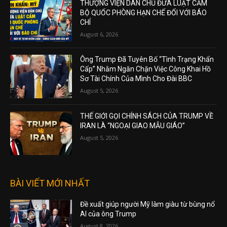
THƯỢNG VIỆN DÂN CHỦ ĐƯA LUẬT CẤM
BỘ QUỐC PHÒNG HẠN CHẾ ĐỐI VỚI BÁO
CHÍ
August 6, 2026
Ông Trump Đã Tuyên Bố “Tình Trạng Khẩn
Cấp” Nhằm Ngăn Chặn Việc Công Khai Hồ
Sơ Tài Chính Của Mình Cho Đài BBC
August 5, 2026
THẾ GIỚI GỌI CHÍNH SÁCH CỦA TRUMP VỀ
IRAN LÀ “NGOẠI GIAO MẪU GIÁO”
August 5, 2026
BÀI VIẾT MỚI NHẤT
Đề xuất giúp người Mỹ làm giàu từ bùng nổ
AI của ông Trump
August 8, 2026