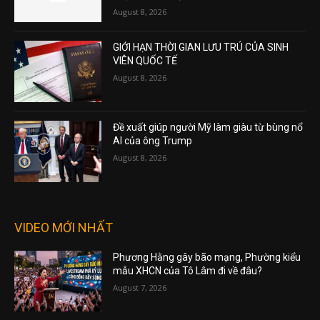
August 8, 2026
GIỚI HẠN THỜI GIAN LƯU TRÚ CỦA SINH
VIÊN QUỐC TẾ
August 8, 2026
Đề xuất giúp người Mỹ làm giàu từ bùng nổ
AI của ông Trump
August 8, 2026
VIDEO MỚI NHẤT
Phương Hằng gây bão mạng, Phường kiểu
mẫu XHCN của Tô Lâm đi về đâu?
August 7, 2026