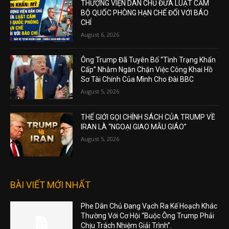
THƯỢNG VIỆN DÂN CHỦ ĐƯA LUẬT CẤM
BỘ QUỐC PHÒNG HẠN CHẾ ĐỐI VỚI BÁO
CHÍ
August 6, 2026
Ông Trump Đã Tuyên Bố “Tình Trạng Khẩn
Cấp” Nhằm Ngăn Chặn Việc Công Khai Hồ
Sơ Tài Chính Của Mình Cho Đài BBC
August 5, 2026
THẾ GIỚI GỌI CHÍNH SÁCH CỦA TRUMP VỀ
IRAN LÀ “NGOẠI GIAO MẪU GIÁO”
August 5, 2026
BÀI VIẾT MỚI NHẤT
Phe Dân Chủ Đang Vạch Ra Kế Hoạch Khác
Thường Với Cơ Hội “Buộc Ông Trump Phải
Chịu Trách Nhiệm Giải Trình”.