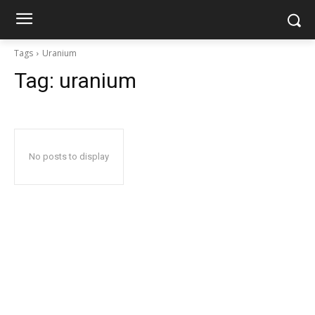
Tags
Uranium
Tag:
uranium
No posts to display