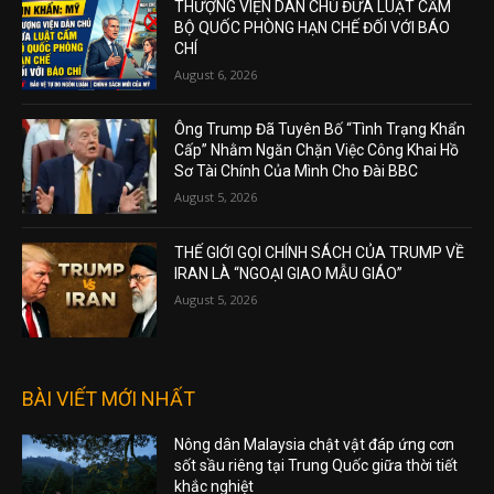
THƯỢNG VIỆN DÂN CHỦ ĐƯA LUẬT CẤM
BỘ QUỐC PHÒNG HẠN CHẾ ĐỐI VỚI BÁO
CHÍ
August 6, 2026
Ông Trump Đã Tuyên Bố “Tình Trạng Khẩn
Cấp” Nhằm Ngăn Chặn Việc Công Khai Hồ
Sơ Tài Chính Của Mình Cho Đài BBC
August 5, 2026
THẾ GIỚI GỌI CHÍNH SÁCH CỦA TRUMP VỀ
IRAN LÀ “NGOẠI GIAO MẪU GIÁO”
August 5, 2026
BÀI VIẾT MỚI NHẤT
Nông dân Malaysia chật vật đáp ứng cơn
sốt sầu riêng tại Trung Quốc giữa thời tiết
khắc nghiệt