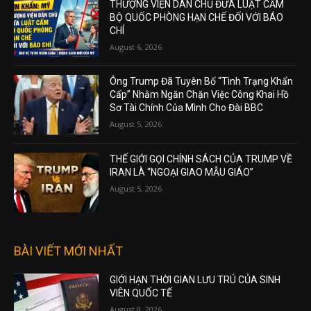
THƯỢNG VIỆN DÂN CHỦ ĐƯA LUẬT CẤM
BỘ QUỐC PHÒNG HẠN CHẾ ĐỐI VỚI BÁO
CHÍ
August 6, 2026
Ông Trump Đã Tuyên Bố “Tình Trạng Khẩn
Cấp” Nhằm Ngăn Chặn Việc Công Khai Hồ
Sơ Tài Chính Của Mình Cho Đài BBC
August 5, 2026
THẾ GIỚI GỌI CHÍNH SÁCH CỦA TRUMP VỀ
IRAN LÀ “NGOẠI GIAO MẪU GIÁO”
August 5, 2026
BÀI VIẾT MỚI NHẤT
GIỚI HẠN THỜI GIAN LƯU TRÚ CỦA SINH
VIÊN QUỐC TẾ
August 8, 2026