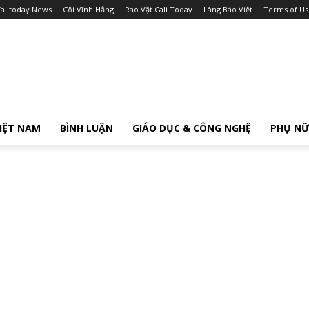
alitoday News
Cõi Vĩnh Hằng
Rao Vặt Cali Today
Làng Báo Việt
Terms of Us
IỆT NAM
BÌNH LUẬN
GIÁO DỤC & CÔNG NGHỆ
PHỤ N