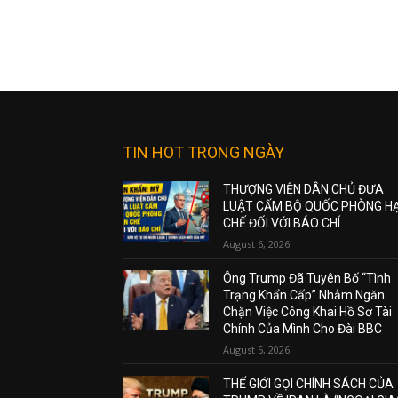
TIN HOT TRONG NGÀY
THƯỢNG VIỆN DÂN CHỦ ĐƯA
LUẬT CẤM BỘ QUỐC PHÒNG H
CHẾ ĐỐI VỚI BÁO CHÍ
August 6, 2026
Ông Trump Đã Tuyên Bố “Tình
Trạng Khẩn Cấp” Nhằm Ngăn
Chặn Việc Công Khai Hồ Sơ Tài
Chính Của Mình Cho Đài BBC
August 5, 2026
THẾ GIỚI GỌI CHÍNH SÁCH CỦA