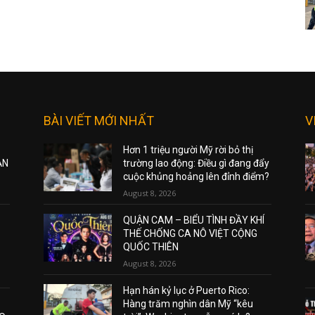
BÀI VIẾT MỚI NHẤT
V
Hơn 1 triệu người Mỹ rời bỏ thị
ẠN
trường lao động: Điều gì đang đẩy
cuộc khủng hoảng lên đỉnh điểm?
August 8, 2026
QUẬN CAM – BIỂU TÌNH ĐẦY KHÍ
THẾ CHỐNG CA NÔ VIỆT CỘNG
QUỐC THIÊN
August 8, 2026
Hạn hán kỷ lục ở Puerto Rico:
Hàng trăm nghìn dân Mỹ “kêu