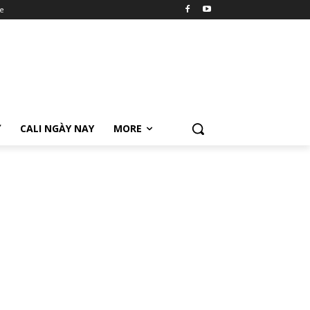
e
Ữ
CALI NGÀY NAY
MORE