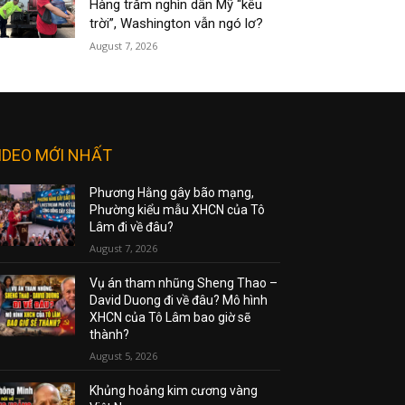
Hàng trăm nghìn dân Mỹ “kêu
trời”, Washington vẫn ngó lơ?
August 7, 2026
IDEO MỚI NHẤT
Phương Hằng gây bão mạng,
Phường kiểu mẫu XHCN của Tô
Lâm đi về đâu?
August 7, 2026
Vụ án tham nhũng Sheng Thao –
David Duong đi về đâu? Mô hình
XHCN của Tô Lâm bao giờ sẽ
thành?
August 5, 2026
Khủng hoảng kim cương vàng