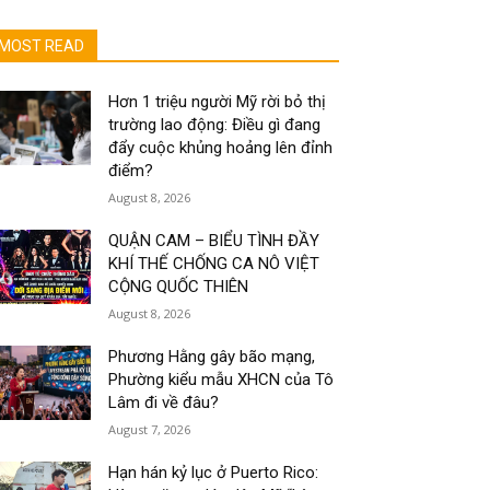
MOST READ
Hơn 1 triệu người Mỹ rời bỏ thị
trường lao động: Điều gì đang
đẩy cuộc khủng hoảng lên đỉnh
điểm?
August 8, 2026
QUẬN CAM – BIỂU TÌNH ĐẦY
KHÍ THẾ CHỐNG CA NÔ VIỆT
CỘNG QUỐC THIÊN
August 8, 2026
Phương Hằng gây bão mạng,
Phường kiểu mẫu XHCN của Tô
Lâm đi về đâu?
August 7, 2026
Hạn hán kỷ lục ở Puerto Rico: