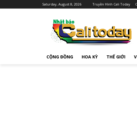
Saturday, August 8, 2026
Truyền Hình Cali Today
C
CỘNG ĐỒNG
HOA KỲ
THẾ GIỚI
V