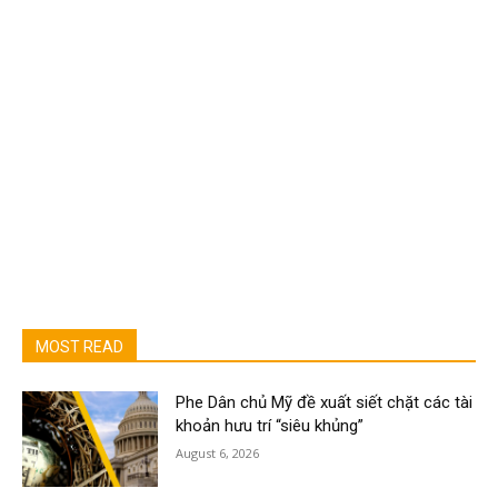
MOST READ
Phe Dân chủ Mỹ đề xuất siết chặt các tài
khoản hưu trí “siêu khủng”
August 6, 2026