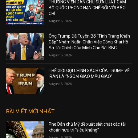
THƯỢNG VIỆN DÂN CHỦ ĐƯA LUẬT CẤM
BỘ QUỐC PHÒNG HẠN CHẾ ĐỐI VỚI BÁO
CHÍ
August 6, 2026
Ông Trump Đã Tuyên Bố “Tình Trạng Khẩn
Cấp” Nhằm Ngăn Chặn Việc Công Khai Hồ
Sơ Tài Chính Của Mình Cho Đài BBC
August 5, 2026
THẾ GIỚI GỌI CHÍNH SÁCH CỦA TRUMP VỀ
IRAN LÀ “NGOẠI GIAO MẪU GIÁO”
August 5, 2026
BÀI VIẾT MỚI NHẤT
Phe Dân chủ Mỹ đề xuất siết chặt các tài
khoản hưu trí “siêu khủng”
August 6, 2026