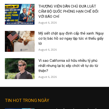
THƯỢNG VIỆN DÂN CHỦ ĐƯA LUẬT
CẤM BỘ QUỐC PHÒNG HẠN CHẾ ĐỐI
VỚI BÁO CHÍ
August 6, 2026
Mỹ siết chặt quy định cấp thẻ xanh: Nguy
cơ bị bác hồ sơ ngay lập tức vì thiếu giấy
tờ
August 6, 2026
Vì sao California sở hữu nhiều tỷ phú
nhất nhưng lại bị xếp chót về tự do từ
thiện?
August 6, 2026
TIN HOT TRONG NGÀY