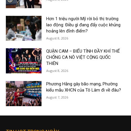
Hơn 1 triệu người Mỹ rời bỏ thị trường
lao động: Điều gì đang đẩy cuộc khủng
hoảng lên đỉnh điểm?
August 8, 2026
QUẬN CAM – BIỂU TÌNH ĐẦY KHÍ THẾ
CHỐNG CA NÔ VIỆT CỘNG QUỐC
THIÊN
August 8, 2026
Phương Hằng gây bão mạng, Phường
kiểu mẫu XHCN của Tô Lâm đi về đâu?
August 7, 2026