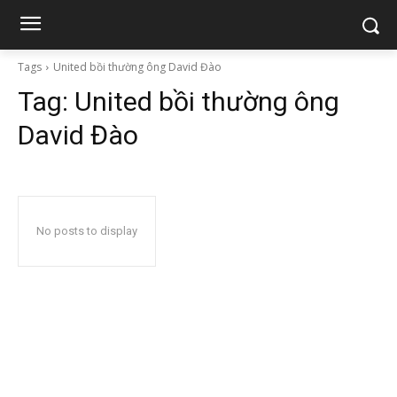
Tags
United bồi thường ông David Đào
Tag:
United bồi thường ông
David Đào
No posts to display