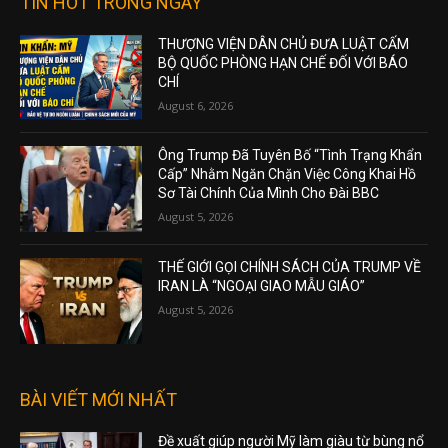
TIN HOT TRONG NGÀY
THƯỢNG VIỆN DÂN CHỦ ĐƯA LUẬT CẤM
BỘ QUỐC PHÒNG HẠN CHẾ ĐỐI VỚI BÁO
CHÍ
August 6, 2026
Ông Trump Đã Tuyên Bố “Tình Trạng Khẩn
Cấp” Nhằm Ngăn Chặn Việc Công Khai Hồ
Sơ Tài Chính Của Mình Cho Đài BBC
August 5, 2026
THẾ GIỚI GỌI CHÍNH SÁCH CỦA TRUMP VỀ
IRAN LÀ “NGOẠI GIAO MẪU GIÁO”
August 5, 2026
BÀI VIẾT MỚI NHẤT
Đề xuất giúp người Mỹ làm giàu từ bùng nổ