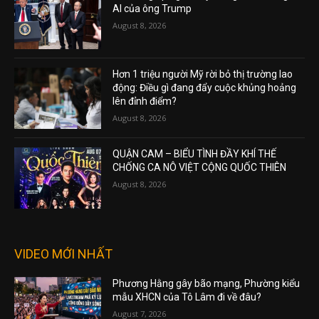
AI của ông Trump
August 8, 2026
Hơn 1 triệu người Mỹ rời bỏ thị trường lao
động: Điều gì đang đẩy cuộc khủng hoảng
lên đỉnh điểm?
August 8, 2026
QUẬN CAM – BIỂU TÌNH ĐẦY KHÍ THẾ
CHỐNG CA NÔ VIỆT CỘNG QUỐC THIÊN
August 8, 2026
VIDEO MỚI NHẤT
Phương Hằng gây bão mạng, Phường kiểu
mẫu XHCN của Tô Lâm đi về đâu?
August 7, 2026