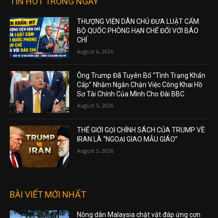
TIN HOT TRONG NGÀY
THƯỢNG VIỆN DÂN CHỦ ĐƯA LUẬT CẤM
BỘ QUỐC PHÒNG HẠN CHẾ ĐỐI VỚI BÁO
CHÍ
August 6, 2026
Ông Trump Đã Tuyên Bố “Tình Trạng Khẩn
Cấp” Nhằm Ngăn Chặn Việc Công Khai Hồ
Sơ Tài Chính Của Mình Cho Đài BBC
August 5, 2026
THẾ GIỚI GỌI CHÍNH SÁCH CỦA TRUMP VỀ
IRAN LÀ “NGOẠI GIAO MẪU GIÁO”
August 5, 2026
BÀI VIẾT MỚI NHẤT
Nông dân Malaysia chật vật đáp ứng cơn