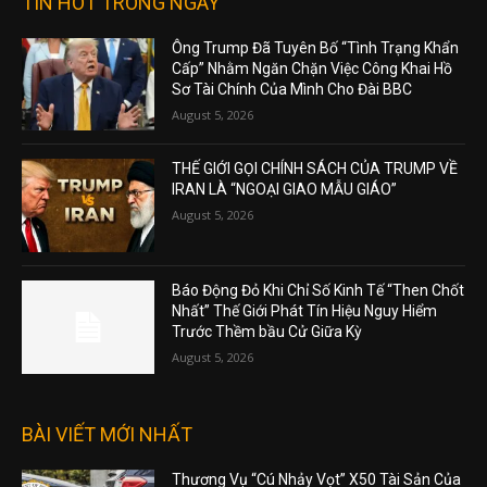
TIN HOT TRONG NGÀY
Ông Trump Đã Tuyên Bố “Tình Trạng Khẩn
Cấp” Nhằm Ngăn Chặn Việc Công Khai Hồ
Sơ Tài Chính Của Mình Cho Đài BBC
August 5, 2026
THẾ GIỚI GỌI CHÍNH SÁCH CỦA TRUMP VỀ
IRAN LÀ “NGOẠI GIAO MẪU GIÁO”
August 5, 2026
Báo Động Đỏ Khi Chỉ Số Kinh Tế “Then Chốt
Nhất” Thế Giới Phát Tín Hiệu Nguy Hiểm
Trước Thềm bầu Cử Giữa Kỳ
August 5, 2026
BÀI VIẾT MỚI NHẤT
Thương Vụ “Cú Nhảy Vọt” X50 Tài Sản Của